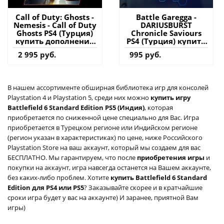
Call of Duty: Ghosts -
Battle Garegga -
Nemesis - Call of Duty
DARIUSBURST
Ghosts PS4 (Турция)
Chronicle Saviours
купить дополнение
PS4 (Турция) купить
на аккаунт
дополнение на
2 995 руб.
995 руб.
аккаунт
В нашем ассортименте обширная библиотека игр для консолей
Playstation 4 и Playstation 5, среди них можно
купить игру
Battlefield 6 Standard Edition PS5 (Индия)
, которая
приобретается по сниженной цене специально для Вас. Игра
приобретается в Турецком регионе или Индийском регионе
(регион указан в характеристиках) по цене, ниже Российского
Playstation Store на ваш аккаунт, который мы создаем для вас
БЕСПЛАТНО. Мы гарантируем, что после
приобретения игры
и
покупки на аккаунт, игра навсегда останется на Вашем аккаунте,
без каких-либо проблем. Хотите
купить Battlefield 6 Standard
Edition для PS4 или PS5
? Заказывайте скорее и в кратчайшие
сроки игра будет у вас на аккаунте) И заранее, приятной Вам
игры)