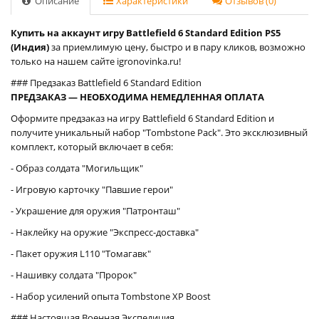
Описание
Характеристики
Отзывов (0)
Купить на аккаунт игру Battlefield 6 Standard Edition PS5
(Индия)
за приемлимую цену, быстро и в пару кликов, возможно
только на нашем сайте igronovinka.ru!
### Предзаказ Battlefield 6 Standard Edition
ПРЕДЗАКАЗ — НЕОБХОДИМА НЕМЕДЛЕННАЯ ОПЛАТА
Оформите предзаказ на игру Battlefield 6 Standard Edition и
получите уникальный набор "Tombstone Pack". Это эксклюзивный
комплект, который включает в себя:
- Образ солдата "Могильщик"
- Игровую карточку "Павшие герои"
- Украшение для оружия "Патронташ"
- Наклейку на оружие "Экспресс-доставка"
- Пакет оружия L110 "Томагавк"
- Нашивку солдата "Пророк"
- Набор усилений опыта Tombstone XP Boost
### Настоящая Военная Экспедиция