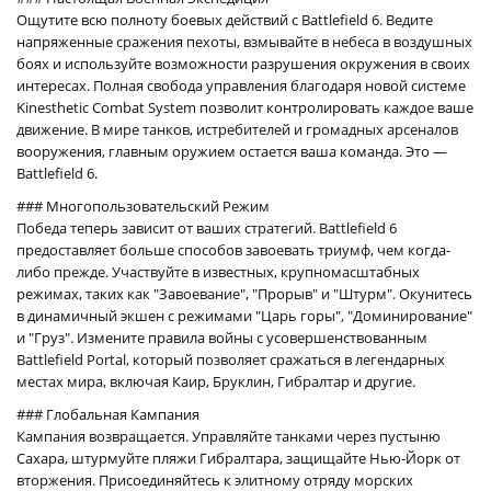
Ощутите всю полноту боевых действий с Battlefield 6. Ведите
напряженные сражения пехоты, взмывайте в небеса в воздушных
боях и используйте возможности разрушения окружения в своих
интересах. Полная свобода управления благодаря новой системе
Kinesthetic Combat System позволит контролировать каждое ваше
движение. В мире танков, истребителей и громадных арсеналов
вооружения, главным оружием остается ваша команда. Это —
Battlefield 6.
### Многопользовательский Режим
Победа теперь зависит от ваших стратегий. Battlefield 6
предоставляет больше способов завоевать триумф, чем когда-
либо прежде. Участвуйте в известных, крупномасштабных
режимах, таких как "Завоевание", "Прорыв" и "Штурм". Окунитесь
в динамичный экшен с режимами "Царь горы", "Доминирование"
и "Груз". Измените правила войны с усовершенствованным
Battlefield Portal, который позволяет сражаться в легендарных
местах мира, включая Каир, Бруклин, Гибралтар и другие.
### Глобальная Кампания
Кампания возвращается. Управляйте танками через пустыню
Сахара, штурмуйте пляжи Гибралтара, защищайте Нью-Йорк от
вторжения. Присоединяйтесь к элитному отряду морских