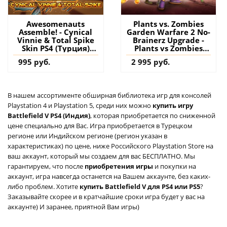
Awesomenauts
Plants vs. Zombies
Assemble! - Cynical
Garden Warfare 2 No-
Vinnie & Total Spike
Brainerz Upgrade -
Skin PS4 (Турция)
Plants vs Zombies
купить дополнение
GW2 PS4 (Турция)
995 руб.
2 995 руб.
на аккаунт
купить дополнение
на аккаунт
В нашем ассортименте обширная библиотека игр для консолей
Playstation 4 и Playstation 5, среди них можно
купить игру
Battlefield V PS4 (Индия)
, которая приобретается по сниженной
цене специально для Вас. Игра приобретается в Турецком
регионе или Индийском регионе (регион указан в
характеристиках) по цене, ниже Российского Playstation Store на
ваш аккаунт, который мы создаем для вас БЕСПЛАТНО. Мы
гарантируем, что после
приобретения игры
и покупки на
аккаунт, игра навсегда останется на Вашем аккаунте, без каких-
либо проблем. Хотите
купить Battlefield V для PS4 или PS5
?
Заказывайте скорее и в кратчайшие сроки игра будет у вас на
аккаунте) И заранее, приятной Вам игры)