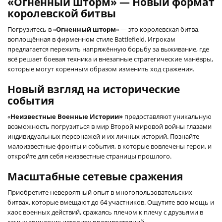
«Огненный шторм» — Новый формат
королевской битвы
Погрузитесь в «
Огненный шторм
» — это королевская битва,
воплощённая в фирменном стиле Battlefield. Игрокам
предлагается пережить напряжённую борьбу за выживание, где
всё решает боевая техника и внезапные стратегические манёвры,
которые могут коренным образом изменить ход сражения.
Новый взгляд на исторические
события
«
Неизвестные Военные Истории»
предоставляют уникальную
возможность погрузиться в мир Второй мировой войны глазами
индивидуальных персонажей и их личных историй. Познайте
малоизвестные фронты и события, в которые вовлечены герои, и
откройте для себя неизвестные страницы прошлого.
Масштабные сетевые сражения
Приобретите невероятный опыт в многопользовательских
битвах, которые вмещают до 64 участников. Ощутите всю мощь и
хаос военных действий, сражаясь плечом к плечу с друзьями в
самых эпических историях противостояний.