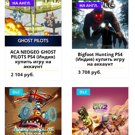
НА АНГЛ.
НА АНГЛ.
ACA NEOGEO GHOST
Bigfoot Hunting PS4
PILOTS PS4 (Индия)
(Индия) купить игру
купить игру на
на аккаунт
аккаунт
3 708 руб.
2 104 руб.
DLC
DLC