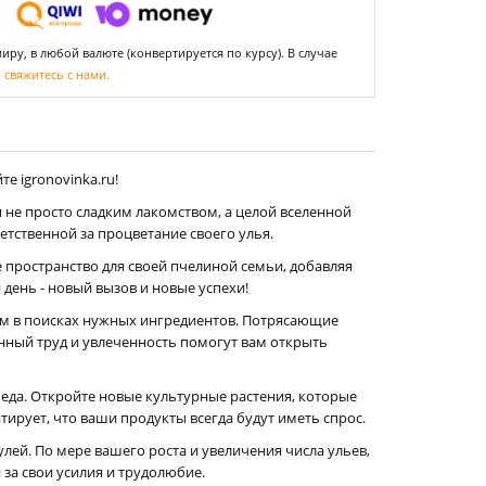
ру, в любой валюте (конвертируется по курсу). В случае
,
свяжитесь с нами.
е igronovinka.ru!
я не просто сладким лакомством, а целой вселенной
тственной за процветание своего улья.
е пространство для своей пчелиной семьи, добавляя
день - новый вызов и новые успехи!
ам в поисках нужных ингредиентов. Потрясающие
нный труд и увлеченность помогут вам открыть
меда. Откройте новые культурные растения, которые
тирует, что ваши продукты всегда будут иметь спрос.
лей. По мере вашего роста и увеличения числа ульев,
за свои усилия и трудолюбие.