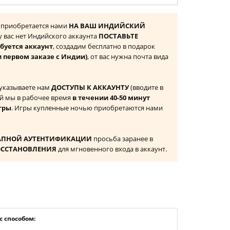
я) приобретается нами
НА ВАШ ИНДИЙСКИЙ
 у вас нет Индийского аккаунта
ПОСТАВЬТЕ
буется аккаунт
, создадим бесплатно в подарок
и первом заказе с Индии)
, от вас нужна почта вида
 указываете нам
ДОСТУПЫ К АККАУНТУ
(вводите в
й мы в рабочее время
в течении 40-50 минут
гры
. Игры купленные ночью приобретаются нами
АПНОЙ АУТЕНТИФИКАЦИИ
просьба заранее в
ОССТАНОВЛЕНИЯ
для мгновенного входа в аккаунт.
 способом: