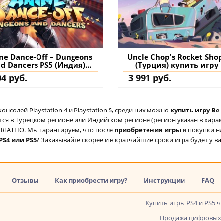
me Dance-Off – Dungeons
Uncle Chop's Rocket Sho
d Dancers PS5 (Индия)
(Турция) купить игру
купить
аккаунт
04 руб.
3 991 руб.
солей Playstation 4 и Playstation 5, среди них можно
купить игру Be
ся в Турецком регионе или Индийском регионе (регион указан в характ
ЕСПЛАТНО. Мы гарантируем, что после
приобретения игры
и покупки н
PS4 или PS5
? Заказывайте скорее и в кратчайшие сроки игра будет у ва
Отзывы
Как приобрести игру?
Инструкции
FAQ
Купить игры PS4 и PS5 
Продажа цифровых 