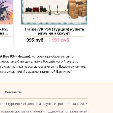
p PS5
TrainerVR PS4 (Турция) купить
 на
игру на аккаунт
995 руб.
1 991 руб.
 A Bee PS4 (Индия)
, которая приобретается по
еристиках) по цене, ниже Российского Playstation
а аккаунт, игра навсегда останется на Вашем аккаунте,
с на аккаунте) И заранее, приятной Вам игры)
Контакты
через Турцию / Индию на аккаунт - ИгроНовинка © 2026
товаров, доставка ключей и поддержка пользователей