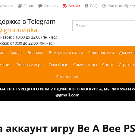
Каталог
О нас
Отзывы
Акции
FAQ
Как приобрест
ержка в Telegram
igronovinka
азов: с 10:00 до 22:00 (пн. - вс.)
ка: с 10:00 до 22:00 (пн. - вс.)
ия
Аркада
Боевики
Вождение и гонки
Головоломки
Для веч
чения
Ролевые игры
Семейные
Симуляторы
Спорт
Стратег
Дополнения
У ВАС НЕТ ТУРЕЦКОГО ИЛИ ИНДИЙСКОГО АККАУНТА, мы поможем соз
@gmail.com
 аккаунт игру Be A Bee P