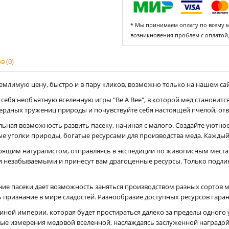
* Мы принимаем оплату по всему ми
возникновения проблем с оплатой
 (0)
емлимую цену, быстро и в пару кликов, возможно только на нашем сайт
я себя необъятную вселенную игры "Be A Bee", в которой мед становитс
ердных тружениц природы и почувствуйте себя настоящей пчелой, отве
альная возможность развить пасеку, начиная с малого. Создайте уютно
е уголки природы, богатые ресурсами для производства меда. Каждый 
тоящим натуралистом, отправляясь в экспедиции по живописным мест
я незабываемыми и принесут вам драгоценные ресурсы. Только подли
ние пасеки дает возможность заняться производством разных сортов 
 признание в мире сладостей. Разнообразие доступных ресурсов гаран
иной империи, которая будет простираться далеко за пределы одного у
ые измерения медовой вселенной, наслаждаясь заслуженной наградой 