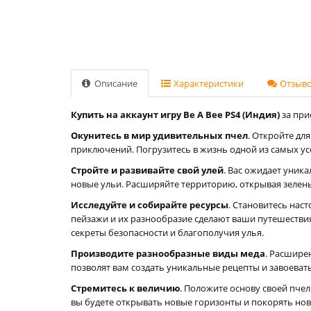
Описание
Характеристики
Отзывов
Купить на аккаунт игру Be A Bee PS4 (Индия)
за при
Окунитесь в мир удивительных пчел
. Откройте дл
приключений. Погрузитесь в жизнь одной из самых ус
Стройте и развивайте свой улей
. Вас ожидает уник
новые ульи. Расширяйте территорию, открывая зелены
Исследуйте и собирайте ресурсы
. Становитесь нас
пейзажи и их разнообразие сделают ваши путешестви
секреты безопасности и благополучия улья.
Производите разнообразные виды меда
. Расшире
позволят вам создать уникальные рецепты и завоевать
Стремитесь к величию
. Положите основу своей пчел
вы будете открывать новые горизонты и покорять нов