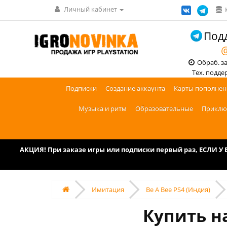
Личный кабинет
Подд
@
Обраб. зак
Тех. поддерж
Подписки
Создание аккаунта
Карты пополнен
Музыка и ритм
Образовательные
Приклю
АКЦИЯ! При заказе игры или подписки первый раз, ЕСЛИ 
Имитация
Be A Bee PS4 (Индия)
Купить на