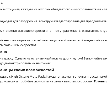
ль
х мотоцикла, каждый из которых обладает своими особенностями и за
дходит для бездорожья. Конструкция адаптирована для преодоления 
х, кто ценит высокие скорости и точное управление. Его двигатель с
 энергии, поражает своей инновационной магнитной подвеской и свет
 высочайшим скоростям.
иона
 на трассу. Однако не останавливайтесь на достигнутом! Выполняйте 
до демонстрировать их на гонках.
границы своих возможностей
цию с High Octane Moto Pack. Каждая знакомая гоночная трасса прио
вух колесах и пробуйте свои силы на самых высоких скоростях!
Готовы 