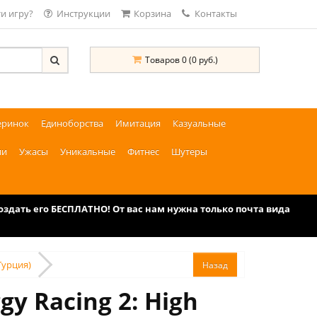
и игру?
Инструкции
Корзина
Контакты
Товаров 0 (0 руб.)
еринок
Единоборства
Имитация
Казуальные
ии
Ужасы
Уникальные
Фитнес
Шутеры
дать его БЕСПЛАТНО! От вас нам нужна только почта вида
(Турция)
y Racing 2: High