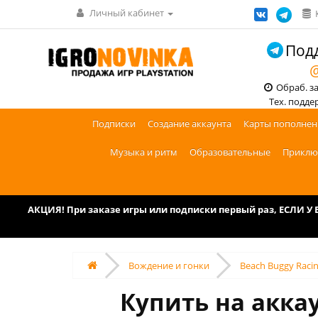
Личный кабинет
Подд
@
Обраб. зак
Тех. поддерж
Подписки
Создание аккаунта
Карты пополнен
Музыка и ритм
Образовательные
Приклю
АКЦИЯ! При заказе игры или подписки первый раз, ЕСЛИ 
Вождение и гонки
Beach Buggy Racin
Купить на аккау