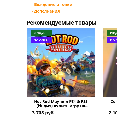
- Вождение и гонки
- Дополнения
Рекомендуемые товары
ИНДИЯ
ИН
НА АНГЛ.
НА 
Hot Rod Mayhem PS4 & PS5
Zo
(Индия) купить игру на
аккаунт
3 708 руб.
2 1