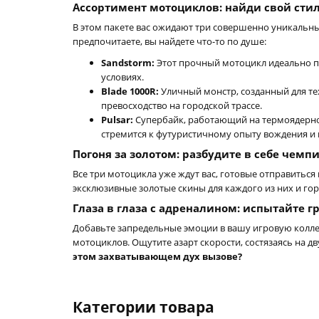
Ассортимент мотоциклов: найди свой сти
В этом пакете вас ожидают три совершенно уникальны
предпочитаете, вы найдете что-то по душе:
Sandstorm:
Этот прочный мотоцикл идеально по
условиях.
Blade 1000R:
Уличный монстр, созданный для те
превосходство на городской трассе.
Pulsar:
Супербайк, работающий на термоядерной
стремится к футуристичному опыту вождения и
Погоня за золотом: разбудите в себе чемп
Все три мотоцикла уже ждут вас, готовые отправиться
эксклюзивные золотые скины для каждого из них и гор
Глаза в глаза с адреналином: испытайте 
Добавьте запредельные эмоции в вашу игровую коллек
мотоциклов. Ощутите азарт скорости, состязаясь на д
этом захватывающем дух вызове?
Категории товара