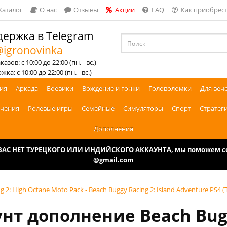
Каталог
О нас
Отзывы
Акции
FAQ
Как приобрест
ержка в Telegram
igronovinka
азов: с 10:00 до 22:00 (пн. - вс.)
ка: с 10:00 до 22:00 (пн. - вс.)
ия
Аркада
Боевики
Вождение и гонки
Головоломки
Для веч
чения
Ролевые игры
Семейные
Симуляторы
Спорт
Стратег
Дополнения
У ВАС НЕТ ТУРЕЦКОГО ИЛИ ИНДИЙСКОГО АККАУНТА, мы поможем соз
@gmail.com
g 2: High Octane Moto Pack - Beach Buggy Racing 2: Island Adventure PS4 
нт дополнение Beach Bugg