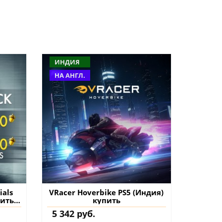
ИНДИЯ
НА АНГЛ.
ials
VRacer Hoverbike PS5 (Индия)
пить
купить
нт
5 342 руб.