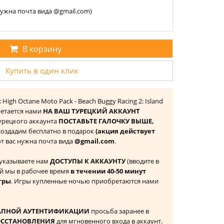
 нужна почта вида @gmail.com)
В корзину
Купить в один клик
 High Octane Moto Pack - Beach Buggy Racing 2: Island
ретается нами
НА ВАШ ТУРЕЦКИЙ АККАУНТ
 Турецкого аккаунта
ПОСТАВЬТЕ ГАЛОЧКУ ВЫШЕ,
 создадим бесплатно в подарок
(акция действует
 от вас нужна почта вида
@gmail.com
.
 указываете нам
ДОСТУПЫ К АККАУНТУ
(вводите в
й мы в рабочее время
в течении 40-50 минут
гры
. Игры купленные ночью приобретаются нами
АПНОЙ АУТЕНТИФИКАЦИИ
просьба заранее в
ОССТАНОВЛЕНИЯ
для мгновенного входа в аккаунт.