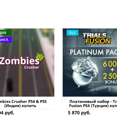
ДИЯ
DLC
АНГЛ.
mbies Crusher PS4 & PS5
Платиновый набор - Tr
(Индия) купить
Fusion PS4 (Турция) ку
дополнение на аккау
04 руб.
5 870 руб.