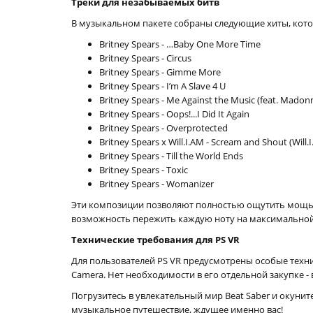
Треки для незабываемых битв
В музыкальном пакете собраны следующие хиты, кото
Britney Spears - …Baby One More Time
Britney Spears - Circus
Britney Spears - Gimme More
Britney Spears - I’m A Slave 4 U
Britney Spears - Me Against the Music (feat. Madon
Britney Spears - Oops!...I Did It Again
Britney Spears - Overprotected
Britney Spears x Will.I.AM - Scream and Shout (Will.
Britney Spears - Till the World Ends
Britney Spears - Toxic
Britney Spears - Womanizer
Эти композиции позволяют полностью ощутить мощь му
возможность пережить каждую ноту на максимальной
Технические требования для PS VR
Для пользователей PS VR предусмотрены особые техни
Camera. Нет необходимости в его отдельной закупке -
Погрузитесь в увлекательный мир Beat Saber и окунит
музыкальное путешествие, ждущее именно вас!