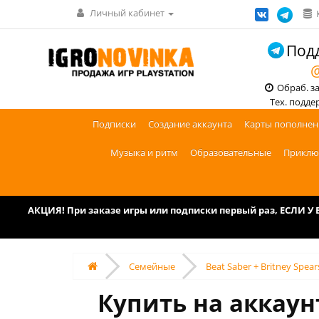
Личный кабинет
Подд
@
Обраб. зак
Тех. поддерж
Подписки
Создание аккаунта
Карты пополнен
Музыка и ритм
Образовательные
Приклю
АКЦИЯ! При заказе игры или подписки первый раз, ЕСЛИ 
Семейные
Beat Saber + Britney Spea
Купить на аккаунт