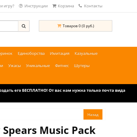
и игру?
Инструкции
Корзина
Контакты
Товаров 0 (0 руб.)
еринок
Единоборства
Имитация
Казуальные
ии
Ужасы
Уникальные
Фитнес
Шутеры
дать его БЕСПЛАТНО! От вас нам нужна только почта вида
 Spears Music Pack