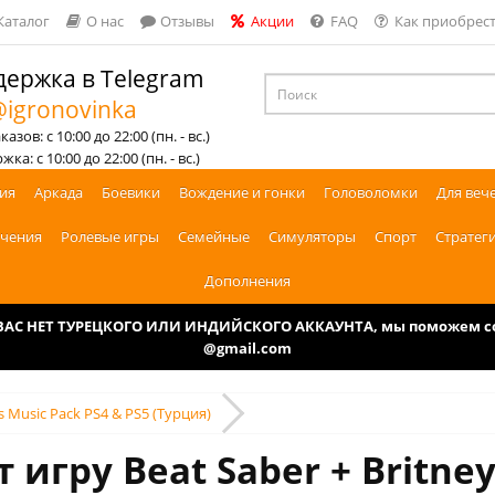
Каталог
О нас
Отзывы
Акции
FAQ
Как приобрест
ержка в Telegram
igronovinka
азов: с 10:00 до 22:00 (пн. - вс.)
ка: с 10:00 до 22:00 (пн. - вс.)
ия
Аркада
Боевики
Вождение и гонки
Головоломки
Для веч
чения
Ролевые игры
Семейные
Симуляторы
Спорт
Стратег
Дополнения
У ВАС НЕТ ТУРЕЦКОГО ИЛИ ИНДИЙСКОГО АККАУНТА, мы поможем соз
@gmail.com
rs Music Pack PS4 & PS5 (Турция)
 игру Beat Saber + Britney