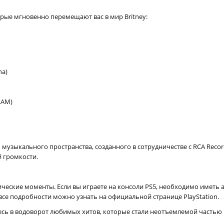
рые мгновенно перемещают вас в мир Britney:
na)
I.AM)
зыкального пространства, созданного в сотрудничестве с RCA Records
 громкости.
ческие моменты. Если вы играете на консоли PS5, необходимо иметь а
 все подробности можно узнать на официальной странице PlayStation.
есь в водоворот любимых хитов, которые стали неотъемлемой частью в