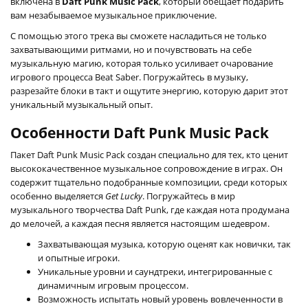
включена в
Daft Punk Music Pack
, который обещает подарить
вам незабываемое музыкальное приключение.
С помощью этого трека вы сможете насладиться не только
захватывающими ритмами, но и почувствовать на себе
музыкальную магию, которая только усиливает очарование
игрового процесса Beat Saber. Погружайтесь в музыку,
разрезайте блоки в такт и ощутите энергию, которую дарит этот
уникальный музыкальный опыт.
Особенности Daft Punk Music Pack
Пакет Daft Punk Music Pack создан специально для тех, кто ценит
высококачественное музыкальное сопровождение в играх. Он
содержит тщательно подобранные композиции, среди которых
особенно выделяется
Get Lucky
. Погружайтесь в мир
музыкального творчества Daft Punk, где каждая нота продумана
до мелочей, а каждая песня является настоящим шедевром.
Захватывающая музыка, которую оценят как новички, так
и опытные игроки.
Уникальные уровни и саундтреки, интегрированные с
динамичным игровым процессом.
Возможность испытать новый уровень вовлеченности в