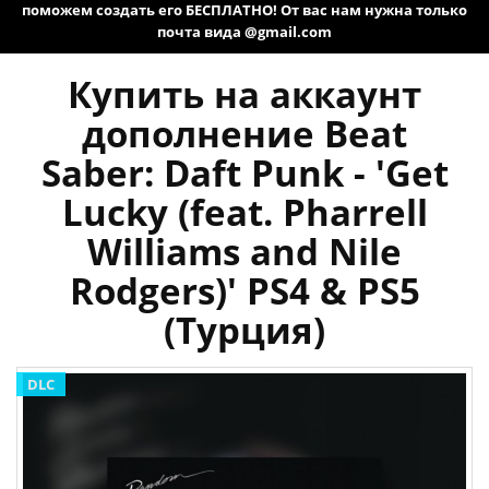
поможем создать его БЕСПЛАТНО! От вас нам нужна только
почта вида @gmail.com
Купить на аккаунт
дополнение Beat
Saber: Daft Punk - 'Get
Lucky (feat. Pharrell
Williams and Nile
Rodgers)' PS4 & PS5
(Турция)
DLC