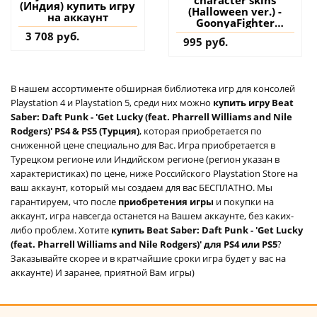
(Индия) купить игру
(Halloween ver.) -
на аккаунт
GoonyaFighter
JigglyHapticEdition
3 708 руб.
995 руб.
PS5 (Турция) купить
дополнение на
аккаунт
В нашем ассортименте обширная библиотека игр для консолей
Playstation 4 и Playstation 5, среди них можно
купить игру Beat
Saber: Daft Punk - 'Get Lucky (feat. Pharrell Williams and Nile
Rodgers)' PS4 & PS5 (Турция)
, которая приобретается по
сниженной цене специально для Вас. Игра приобретается в
Турецком регионе или Индийском регионе (регион указан в
характеристиках) по цене, ниже Российского Playstation Store на
ваш аккаунт, который мы создаем для вас БЕСПЛАТНО. Мы
гарантируем, что после
приобретения игры
и покупки на
аккаунт, игра навсегда останется на Вашем аккаунте, без каких-
либо проблем. Хотите
купить Beat Saber: Daft Punk - 'Get Lucky
(feat. Pharrell Williams and Nile Rodgers)' для PS4 или PS5
?
Заказывайте скорее и в кратчайшие сроки игра будет у вас на
аккаунте) И заранее, приятной Вам игры)