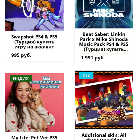
Beat Saber: Linkin
Swapshot PS4 & PS5
Park x Mike Shinoda
(Турция) купить
Music Pack PS4 & PS5
игру на аккаунт
(Турция) купить
дополнение на
995 руб.
1 991 руб.
аккаунт
DLC
ИНДИЯ
Additional skin: All
My Life: Pet Vet PS5
character skins