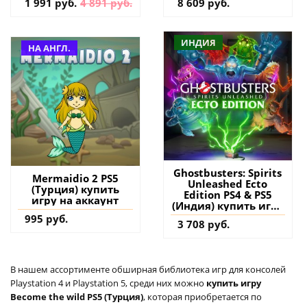
1 991 руб.
4 891 руб.
8 609 руб.
ИНДИЯ
НА АНГЛ.
Ghostbusters: Spirits
Mermaidio 2 PS5
Unleashed Ecto
(Турция) купить
Edition PS4 & PS5
игру на аккаунт
(Индия) купить игру
на аккаунт
995 руб.
3 708 руб.
В нашем ассортименте обширная библиотека игр для консолей
Playstation 4 и Playstation 5, среди них можно
купить игру
Become the wild PS5 (Турция)
, которая приобретается по