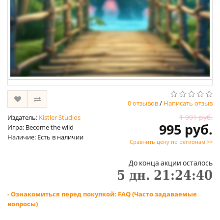
0 отзывов
/
Написать отзыв
1 991 руб.
Издатель:
Kistler Studios
995 руб.
Игра: Become the wild
Наличие: Есть в наличии
Сравнить цену по регионам >>
До конца акции осталось
5
дн.
21
:
24
:
40
- Ознакомиться перед покупкой: FAQ (Часто задаваемые
вопросы)