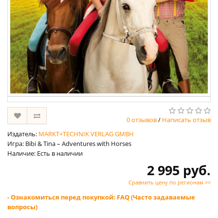
0 отзывов
/
Написать отзыв
Издатель:
MARKT+TECHNIK VERLAG GMBH
Игра: Bibi & Tina – Adventures with Horses
Наличие: Есть в наличии
2 995 руб.
Сравнить цену по регионам >>
- Ознакомиться перед покупкой: FAQ (Часто задаваемые
вопросы)