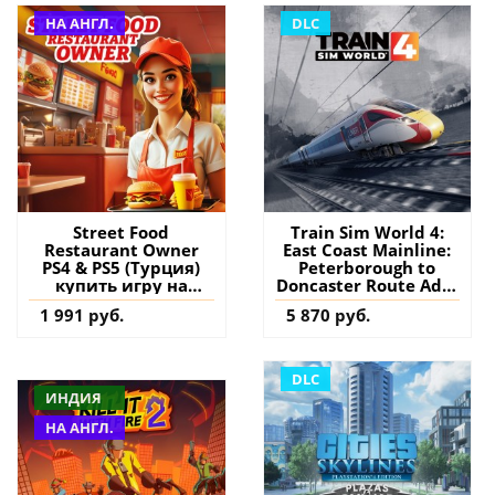
НА АНГЛ.
DLC
Street Food
Train Sim World 4:
Restaurant Owner
East Coast Mainline:
PS4 & PS5 (Турция)
Peterborough to
купить игру на
Doncaster Route Add-
аккаунт
On PS4 & PS5
1 991 руб.
5 870 руб.
(Турция) купить
дополнение на
аккаунт
DLC
ИНДИЯ
НА АНГЛ.