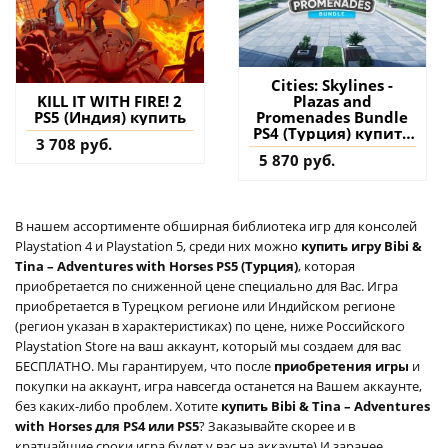
Cities: Skylines -
Plazas and
KILL IT WITH FIRE! 2
Promenades Bundle
PS5 (Индия) купить
PS4 (Турция) купить
3 708 руб.
дополнение на
5 870 руб.
аккаунт
В нашем ассортименте обширная библиотека игр для консолей
Playstation 4 и Playstation 5, среди них можно
купить игру Bibi &
Tina – Adventures with Horses PS5 (Турция)
, которая
приобретается по сниженной цене специально для Вас. Игра
приобретается в Турецком регионе или Индийском регионе
(регион указан в характеристиках) по цене, ниже Российского
Playstation Store на ваш аккаунт, который мы создаем для вас
БЕСПЛАТНО. Мы гарантируем, что после
приобретения игры
и
покупки на аккаунт, игра навсегда останется на Вашем аккаунте,
без каких-либо проблем. Хотите
купить Bibi & Tina – Adventures
with Horses для PS4 или PS5
? Заказывайте скорее и в
кратчайшие сроки игра будет у вас на аккаунте) И заранее,