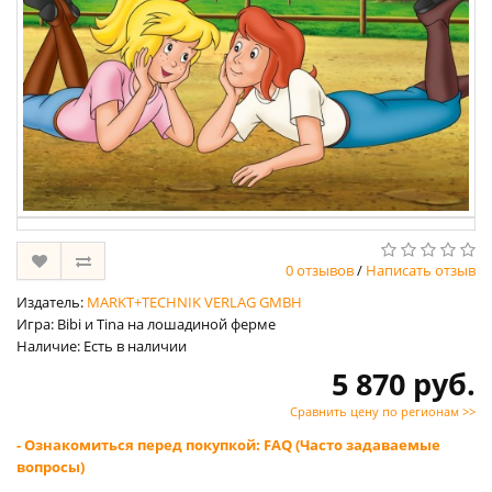
0 отзывов
/
Написать отзыв
Издатель:
MARKT+TECHNIK VERLAG GMBH
Игра: Bibi и Tina на лошадиной ферме
Наличие: Есть в наличии
5 870 руб.
Сравнить цену по регионам >>
- Ознакомиться перед покупкой: FAQ (Часто задаваемые
вопросы)