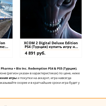
don
XCOM 2 Digital Deluxe Edition
ne:
PS4 (Турция) купить игру на
ction
аккаунт
4 891 руб.
S5
нение
 Pharma + Bio Inc. Redemption PS4 & PS5 (Турция)
,
не (регион указан в характеристиках) по цене, ниже
тения игры
и покупки на аккаунт, игра навсегда
аказывайте скорее и в кратчайшие сроки игра будет у