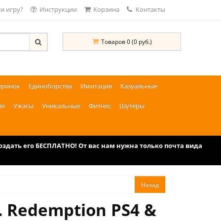
и игру?
Инструкции
Корзина
Контакты
Товаров 0 (0 руб.)
еринок
Единоборства
Имитация
Казуальные
ии
Ужасы
Уникальные
Фитнес
Шутеры
дать его БЕСПЛАТНО! От вас нам нужна только почта вида
. Redemption PS4 &