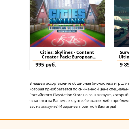
Cities: Skylines - Content
Surv
Creator Pack: European
Ulti
Suburbia - Cities: Skylines -
995 руб.
9 8
Remastered PS4 & PS5 (Турция)
купить дополнение на
аккаунт
В нашем ассортименте обширная библиотека игр для кон
которая приобретается по сниженной цене специально 
Российского Playstation Store на ваш аккаунт, котор
останется на Вашем аккаунте, без каких-либо проблем
вас на аккаунте) И заранее, приятной Вам игры)