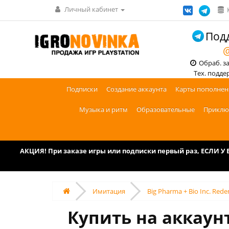
Личный кабинет
Подд
@
Обраб. зак
Тех. поддерж
Подписки
Создание аккаунта
Карты пополнен
Музыка и ритм
Образовательные
Приклю
АКЦИЯ! При заказе игры или подписки первый раз, ЕСЛИ 
Имитация
Big Pharma + Bio Inc. Red
Купить на аккаунт