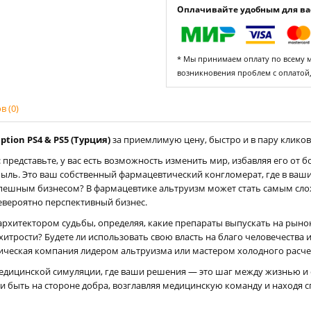
Оплачивайте удобным для вас
* Мы принимаем оплату по всему ми
возникновения проблем с оплатой
 (0)
ption PS4 & PS5 (Турция)
за приемлимую цену, быстро и в пару кликов,
: представьте, у вас есть возможность изменить мир, избавляя его от
быль. Это ваш собственный фармацевтический конгломерат, где в ваши
пешным бизнесом? В фармацевтике альтруизм может стать самым слож
евероятно перспективный бизнес.
 архитектором судьбы, определяя, какие препараты выпускать на рынок
итрости? Будете ли использовать свою власть на благо человечества 
тическая компания лидером альтруизма или мастером холодного расче
едицинской симуляции, где ваши решения — это шаг между жизнью и 
быть на стороне добра, возглавляя медицинскую команду и находя сп