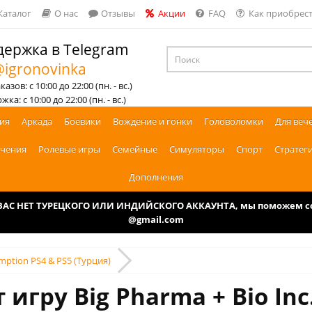
Каталог
О нас
Отзывы
Акции
FAQ
Как приобрест
ержка в Telegram
igronovinka
азов: с 10:00 до 22:00 (пн. - вс.)
ка: с 10:00 до 22:00 (пн. - вс.)
ия
Аркада
Боевики
Вождение и гонки
Головоломки
Для веч
чения
Ролевые игры
Семейные
Симуляторы
Спорт
Стратег
Дополнения
У ВАС НЕТ ТУРЕЦКОГО ИЛИ ИНДИЙСКОГО АККАУНТА, мы поможем соз
@gmail.com
emption PS4 & PS5 (Турция)
 игру Big Pharma + Bio Inc