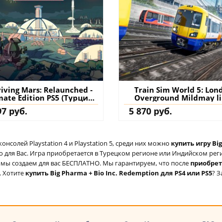
iving Mars: Relaunched -
Train Sim World 5: Lon
mate Edition PS5 (Турция)
Overground Mildmay li
купить
Stratford - Willesden Jun
97 руб.
5 870 руб.
Route Add-On PS4 & P
(Турция) купить допол
на аккаунт
солей Playstation 4 и Playstation 5, среди них можно
купить игру Big
для Вас. Игра приобретается в Турецком регионе или Индийском регио
ый мы создаем для вас БЕСПЛАТНО. Мы гарантируем, что после
приобре
. Хотите
купить Big Pharma + Bio Inc. Redemption для PS4 или PS5
? З