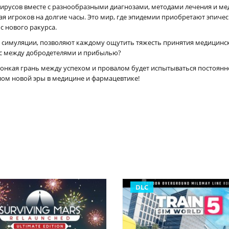
 вирусов вместе с разнообразными диагнозами, методами лечения и м
я игроков на долгие часы. Это мир, где эпидемии приобретают эпиче
с нового ракурса.
и симуляции, позволяют каждому ощутить тяжесть принятия медицинс
нс между добродетелями и прибылью?
 тонкая грань между успехом и провалом будет испытываться постоянно
лом новой эры в медицине и фармацевтике!
DLC