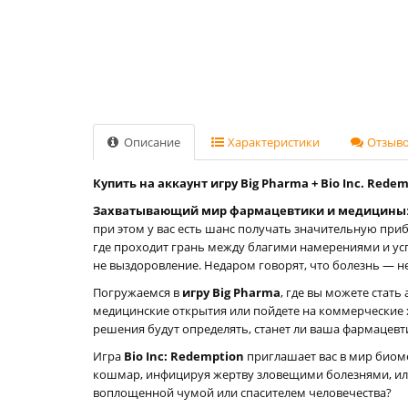
Описание
Характеристики
Отзывов
Купить на аккаунт игру Big Pharma + Bio Inc. Redem
Захватывающий мир фармацевтики и медицины
при этом у вас есть шанс получать значительную при
где проходит грань между благими намерениями и ус
не выздоровление. Недаром говорят, что болезнь — н
Погружаемся в
игру Big Pharma
, где вы можете стать
медицинские открытия или пойдете на коммерческие х
решения будут определять, станет ли ваша фармацев
Игра
Bio Inc: Redemption
приглашает вас в мир биом
кошмар, инфицируя жертву зловещими болезнями, или 
воплощенной чумой или спасителем человечества?