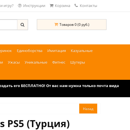
и игру?
Инструкции
Корзина
Контакты
Товаров 0 (0 руб.)
еринок
Единоборства
Имитация
Казуальные
ии
Ужасы
Уникальные
Фитнес
Шутеры
дать его БЕСПЛАТНО! От вас нам нужна только почта вида
s PS5 (Турция)