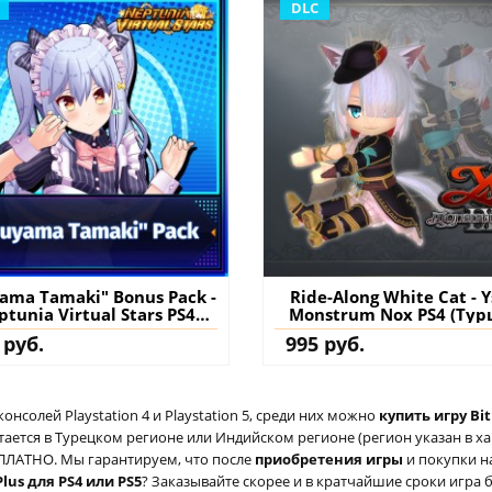
DLC
ama Tamaki" Bonus Pack -
Ride-Along White Cat - Ys
ptunia Virtual Stars PS4
Monstrum Nox PS4 (Тур
ция) купить дополнение
купить дополнение 
 руб.
995 руб.
на аккаунт
аккаунт
солей Playstation 4 и Playstation 5, среди них можно
купить игру Bit
ается в Турецком регионе или Индийском регионе (регион указан в хар
ЕСПЛАТНО. Мы гарантируем, что после
приобретения игры
и покупки н
lus для PS4 или PS5
? Заказывайте скорее и в кратчайшие сроки игра б