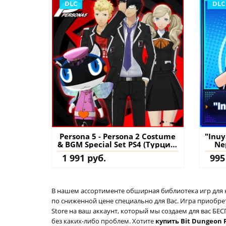
DLC
DLC
Persona 5 - Persona 2 Costume
"Inuy
& BGM Special Set PS4 (Турция)
Ne
купить дополнение на
(Тур
1 991 руб.
995
аккаунт
В нашем ассортименте обширная библиотека игр для кон
по сниженной цене специально для Вас. Игра приобрет
Store на ваш аккаунт, который мы создаем для вас Б
без каких-либо проблем. Хотите
купить Bit Dungeon P