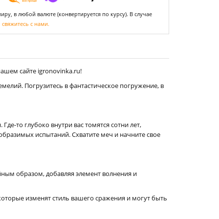
ру, в любой валюте (конвертируется по курсу). В случае
,
свяжитесь с нами.
шем сайте igronovinka.ru!
мелий. Погрузитесь в фантастическое погружение, в
де-то глубоко внутри вас томятся сотни лет,
образимых испытаний. Схватите меч и начните свое
айным образом, добавляя элемент волнения и
которые изменят стиль вашего сражения и могут быть