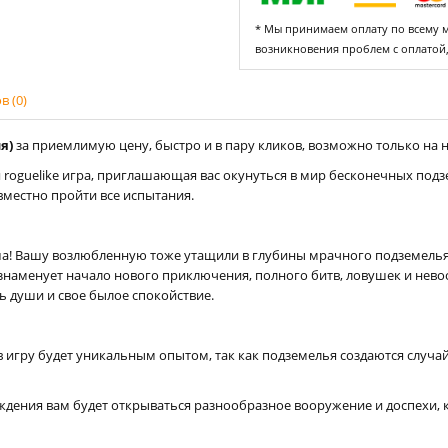
* Мы принимаем оплату по всему ми
возникновения проблем с оплатой
 (0)
я)
за приемлимую цену, быстро и в пару кликов, возможно только на на
oguelike игра, приглашающая вас окунуться в мир бесконечных подзе
вместно пройти все испытания.
а! Вашу возлюбленную тоже утащили в глубины мрачного подземелья. Г
наменует начало нового приключения, полного битв, ловушек и нево
 души и свое былое спокойствие.
в игру будет уникальным опытом, так как подземелья создаются случ
ождения вам будет открываться разнообразное вооружение и доспехи, 