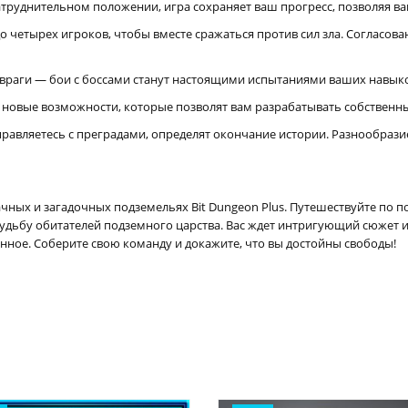
затруднительном положении, игра сохраняет ваш прогресс, позволяя в
до четырех игроков, чтобы вместе сражаться против сил зла. Согласов
враги — бои с боссами станут настоящими испытаниями ваших навыков
 новые возможности, которые позволят вам разрабатывать собственны
справляетесь с преградами, определят окончание истории. Разнообрази
чных и загадочных подземельях Bit Dungeon Plus. Путешествуйте по
дьбу обитателей подземного царства. Вас ждет интригующий сюжет и 
нное. Соберите свою команду и докажите, что вы достойны свободы!