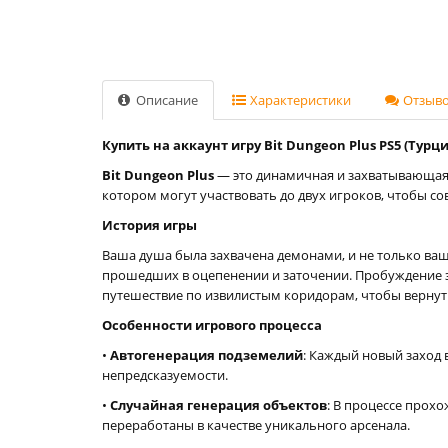
Описание
Характеристики
Отзывов
Купить на аккаунт игру Bit Dungeon Plus PS5 (Турци
Bit Dungeon Plus
— это динамичная и захватывающая r
котором могут участвовать до двух игроков, чтобы со
История игры
Ваша душа была захвачена демонами, и не только ваш
прошедших в оцепенении и заточении. Пробуждение з
путешествие по извилистым коридорам, чтобы вернуть
Особенности игрового процесса
•
Автогенерация подземелий
: Каждый новый заход 
непредсказуемости.
•
Случайная генерация объектов
: В процессе прох
переработаны в качестве уникального арсенала.