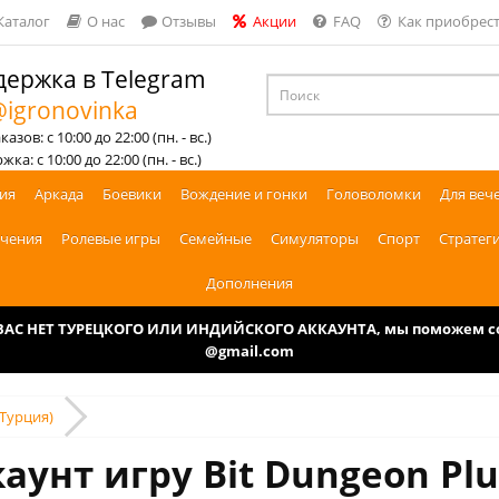
Каталог
О нас
Отзывы
Акции
FAQ
Как приобрест
ержка в Telegram
igronovinka
азов: с 10:00 до 22:00 (пн. - вс.)
ка: с 10:00 до 22:00 (пн. - вс.)
ия
Аркада
Боевики
Вождение и гонки
Головоломки
Для веч
чения
Ролевые игры
Семейные
Симуляторы
Спорт
Стратег
Дополнения
У ВАС НЕТ ТУРЕЦКОГО ИЛИ ИНДИЙСКОГО АККАУНТА, мы поможем соз
@gmail.com
(Турция)
аунт игру Bit Dungeon Plu