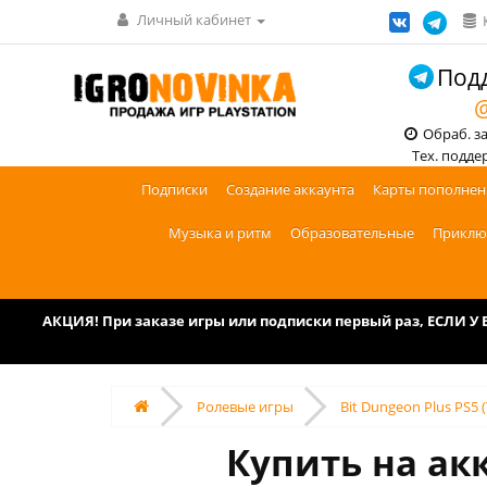
Личный кабинет
Подд
@
Обраб. зак
Тех. поддерж
Подписки
Создание аккаунта
Карты пополнен
Музыка и ритм
Образовательные
Приклю
АКЦИЯ! При заказе игры или подписки первый раз, ЕСЛИ 
Ролевые игры
Bit Dungeon Plus PS5 
Купить на акк