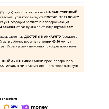
5 (Турция) приобретается нами
НА ВАШ ТУРЕЦКИЙ
 у вас нет Турецкого аккаунта
ПОСТАВЬТЕ ГАЛОЧКУ
ккаунт
, создадим бесплатно в подарок
(акция
м заказе)
, от вас нужна почта вида
@gmail.com
.
 указываете нам
ДОСТУПЫ К АККАУНТУ
(вводите в
й мы в рабочее время
в течении 40-50 минут
гры
. Игры купленные ночью приобретаются нами
АПНОЙ АУТЕНТИФИКАЦИИ
просьба заранее в
ОССТАНОВЛЕНИЯ
для мгновенного входа в аккаунт.
 способом: