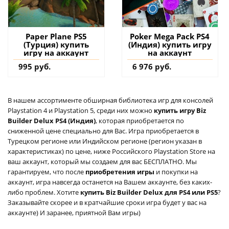
Paper Plane PS5
Poker Mega Pack PS4
(Турция) купить
(Индия) купить игру
игру на аккаунт
на аккаунт
995 руб.
6 976 руб.
В нашем ассортименте обширная библиотека игр для консолей
Playstation 4 и Playstation 5, среди них можно
купить игру Biz
Builder Delux PS4 (Индия)
, которая приобретается по
сниженной цене специально для Вас. Игра приобретается в
Турецком регионе или Индийском регионе (регион указан в
характеристиках) по цене, ниже Российского Playstation Store на
ваш аккаунт, который мы создаем для вас БЕСПЛАТНО. Мы
гарантируем, что после
приобретения игры
и покупки на
аккаунт, игра навсегда останется на Вашем аккаунте, без каких-
либо проблем. Хотите
купить Biz Builder Delux для PS4 или PS5
?
Заказывайте скорее и в кратчайшие сроки игра будет у вас на
аккаунте) И заранее, приятной Вам игры)