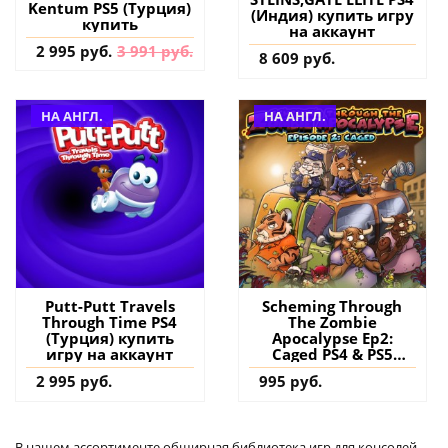
Kentum PS5 (Турция)
(Индия) купить игру
купить
на аккаунт
2 995 руб.
3 991 руб.
8 609 руб.
НА АНГЛ.
НА АНГЛ.
Putt-Putt Travels
Scheming Through
Through Time PS4
The Zombie
(Турция) купить
Apocalypse Ep2:
игру на аккаунт
Caged PS4 & PS5
(Турция) купить
2 995 руб.
995 руб.
игру на аккаунт
В нашем ассортименте обширная библиотека игр для консолей