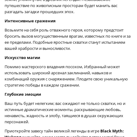
путешествие по живописным просторам будет манить вас
разгадать загадки прошедших эпох.
Интенсивные сражения
Возьмите на себя роль отважного героя, которому предстоит
бросить вызов могущественным врагам, известных по книге и за
ее пределами. Подобные яростные схватки станут испытанием
вашей храбрости и выносливости.
Искусство магии
Помимо мастерского владения посохом, Избранный может
использовать широкий арсенал заклинаний, навыков и
комбинаций оружия с снаряжением. Плодите свою уникальную
стратегию победы в каждом сражении.
Глубокие эмоции
Ваш путь будет нелегким; вас ожидают не только схватки, но и
истинные драматические моменты, раскрывающие любовь,
ненависть, жадность и злобу, таящиеся в душах окружающих
персонажей.
Приоткройте завесу тайн великой легенды в игре
Black Myth:
Wukong
и узнайте, какое место вы займёте в этом мире! Ваше