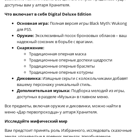
доступны вам у алтаря Хранителя.
Что включает в себя Digital Deluxe Edition
Основная игра:
Полная версия игры Black Myth: Wukong
для PS5.
Оружие:
Эксклюзивный посох бронзовых облаков – ваш
надежный союзник в борьбе с врагами.
Снаряжение:
Традиционная оперная маска
Традиционные оперные доспехи щедрости
Традиционные оперные браслеты
Традиционные оперные котурны
Диковинка:
Изящные серьги с колокольчиками добавят
вашему персонажу уникальный стиль.
Дополнительная музыка:
Подборка мелодий из игры,
доступных в разделе «Музыка» в главном меню.
Все предметы, включая оружие и диковинки, можно найти в
меню «Дар первопроходца» у алтаря Хранителя.
Исследуйте мифический мир
Вам предстоит принять роль Избранного, исследовать сказочные
земли, упомянутые в древних легендах. Незабываемое