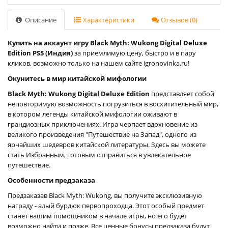
Описание
Характеристики
Отзывов (0)
Купить на аккаунт игру Black Myth: Wukong Digital Deluxe
Edition PS5 (Индия)
за приемлимую цену, быстро и в пару
кликов, возможно только на нашем сайте igronovinka.ru!
Окунитесь в мир китайской мифологии
Black Myth: Wukong Digital Deluxe Edition
представляет собой
неповторимую возможность погрузиться в восхитительный мир,
в котором легенды китайской мифологии оживают в
грандиозных приключениях. Игра черпает вдохновение из
великого произведения "Путешествие на Запад", одного из
ярчайших шедевров китайской литературы. Здесь вы можете
стать Избранным, готовым отправиться в увлекательное
путешествие.
Особенности предзаказа
Предзаказав Black Myth: Wukong, вы получите эксклюзивную
награду - алый бурдюк первопроходца. Этот особый предмет
станет вашим помощником в начале игры, но его будет
возможно найти и позже. Все ценные бонусы предзаказа будут