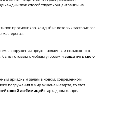
де каждый звук способствует концентрации на
ых типов противников, каждый из которых заставит вас
 мастерства.
истема вооружения предоставляет вам возможность
бы быть готовым к любым угрозам и
защитить свою
нным аркадным залам в новом, современном
го погружения в мир экшена и азарта, то этот
ашей
новой любимицей
в аркадном жанре.