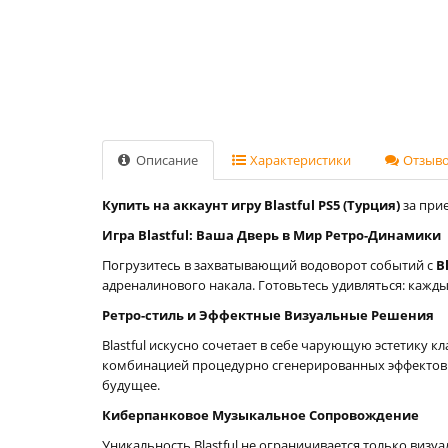
Описание
Характеристики
Отзывов
Купить на аккаунт игру Blastful PS5 (Турция)
за прие
Игра Blastful: Ваша Дверь в Мир Ретро-Динамики
Погрузитесь в захватывающий водоворот событий с
B
адреналинового накала. Готовьтесь удивляться: каж
Ретро-стиль и Эффектные Визуальные Решения
Blastful искусно сочетает в себе чарующую эстетику
комбинацией процедурно сгенерированных эффектов и
будущее.
Киберпанковое Музыкальное Сопровождение
Уникальность Blastful не ограничивается только виз