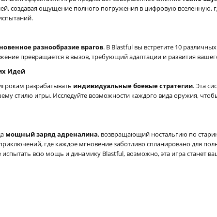
ей, создавая ощущение полного погружения в цифровую вселенную, г
испытаний.
новенное разнообразие врагов
. В Blastful вы встретите 10 различн
жение превращается в вызов, требующий адаптации и развития вашего
их Идей
 игрокам разрабатывать
индивидуальные боевые стратегии
. Эта с
ашему стилю игры. Исследуйте возможности каждого вида оружия, что
да
мощный заряд адреналина
, возвращающий ностальгию по стари
иключений, где каждое мгновение заботливо спланировано для полно
испытать всю мощь и динамику Blastful, возможно, эта игра станет в