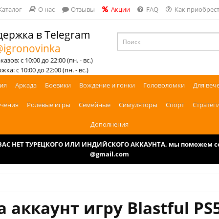
Каталог
О нас
Отзывы
Акции
FAQ
Как приобрест
ержка в Telegram
igronovinka
азов: с 10:00 до 22:00 (пн. - вс.)
ка: с 10:00 до 22:00 (пн. - вс.)
ия
Аркада
Боевики
Вождение и гонки
Головоломки
Для веч
чения
Ролевые игры
Семейные
Симуляторы
Спорт
Стратег
Дополнения
У ВАС НЕТ ТУРЕЦКОГО ИЛИ ИНДИЙСКОГО АККАУНТА, мы поможем соз
@gmail.com
 аккаунт игру Blastful PS