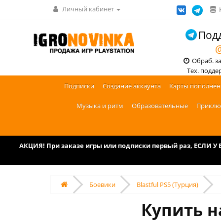
Личный кабинет
Подд
@
Обраб. зак
Тех. поддерж
Подписки
Создание аккаунта
Карты пополнен
Музыка и ритм
Образовательные
Приклю
АКЦИЯ! При заказе игры или подписки первый раз, ЕСЛИ 
Боевики
Blastful PS5 (Турция)
Купить на