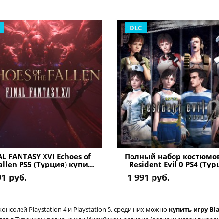
DLC
AL FANTASY XVI Echoes of
Полный набор костюмо
allen PS5 (Турция) купить
Resident Evil 0 PS4 (Тур
ополнение на аккаунт
купить дополнение 
91 руб.
1 991 руб.
аккаунт
солей Playstation 4 и Playstation 5, среди них можно
купить игру Bla
ся в Турецком регионе или Индийском регионе (регион указан в характ