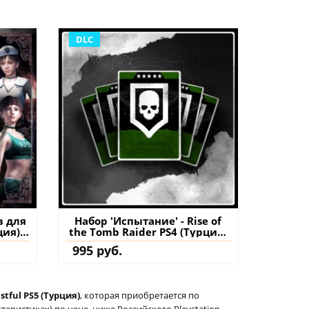
DLC
в для
Набор 'Испытание' - Rise of
ция)
the Tomb Raider PS4 (Турция)
на
купить дополнение на
995 руб.
аккаунт
stful PS5 (Турция)
, которая приобретается по
еристиках) по цене, ниже Российского Playstation