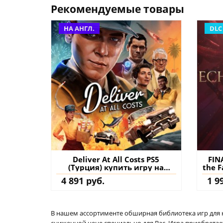
Рекомендуемые товары
НА АНГЛ.
DLC
Deliver At All Costs PS5
FIN
(Турция) купить игру на
the F
аккаунт
д
4 891 руб.
1 9
В нашем ассортименте обширная библиотека игр для кон
сниженной цене специально для Вас. Игра приобретает