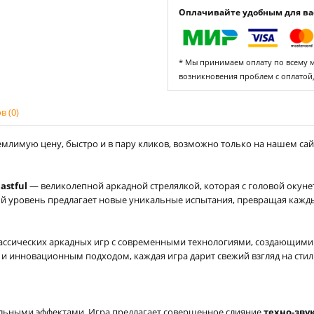
Оплачивайте удобным для вас
* Мы принимаем оплату по всему ми
возникновения проблем с оплатой
 (0)
млимую цену, быстро и в пару кликов, возможно только на нашем сайте
lastful
— великолепной аркадной стрелялкой, которая с головой окуне
дый уровень предлагает новые уникальные испытания, превращая кажд
 классических аркадных игр с современными технологиями, создающими
 инновационным подходом, каждая игра дарит свежий взгляд на стиль
уальными эффектами. Игра предлагает совершенное слияние
техно-зву