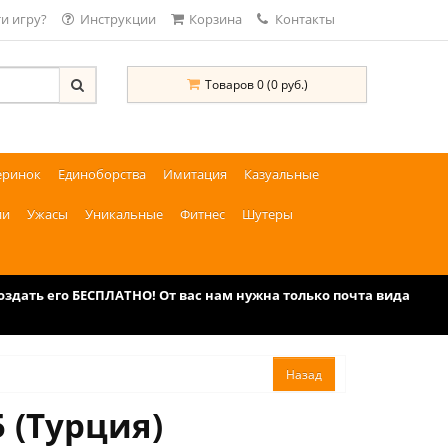
и игру?
Инструкции
Корзина
Контакты
Товаров 0 (0 руб.)
еринок
Единоборства
Имитация
Казуальные
ии
Ужасы
Уникальные
Фитнес
Шутеры
дать его БЕСПЛАТНО! От вас нам нужна только почта вида
5 (Турция)