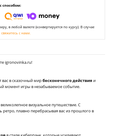
 способом:
ру, в любой валюте (конвертируется по курсу). В случае
,
свяжитесь с нами.
 igronovinka.ru!
т вас в сказочный мир
бесконечного действия
и
ый момент игры в незабываемое событие.
 великолепное визуальное путешествие. С
 ретро, плавно перебрасывая вас из прошлого в
ков
в стиле киберпанк, которые усиливают