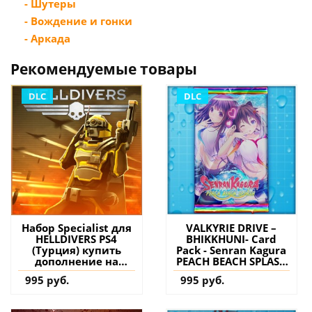
- Шутеры
- Вождение и гонки
- Аркада
Рекомендуемые товары
DLC
DLC
Набор Specialist для
VALKYRIE DRIVE –
HELLDIVERS PS4
BHIKKHUNI- Card
(Турция) купить
Pack - Senran Kagura
дополнение на
PEACH BEACH SPLASH
аккаунт
PS4 (Турция) купить
995 руб.
995 руб.
дополнение на
аккаунт