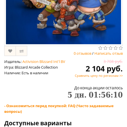
0 отзывов
/
Написать отзыв
3 708 руб.
Издатель:
Activision Blizzard Int'l BV
2 104 руб.
Игра: Blizzard Arcade Collection
Наличие: Есть в наличии
Сравнить цену по регионам >>
До конца акции осталось
5
дн.
01
:
56
:
09
- Ознакомиться перед покупкой: FAQ (Часто задаваемые
вопросы)
Доступные варианты