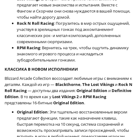
предлагает новые знакомства и испытания. Вместе с
Фангом и Скорчем они снова нуждаются в вашей помощи,
чтобы найти дорогу домой.
Rock N Roll Racing
: Погрузитесь в мир острых ощущений,
участвуя в зрелищных гонках под аккомпанемент
классических рок- и метал-композиций, дополненных
современными сюрпризами.
RPM Racing
: Вернитесь на трек, чтобы ощутить динамику
знакомого игрового процесса и насладиться
зубодробительными гонками.
КЛАССИКА В НОВОМ ИСПОЛНЕНИИ
Blizzard Arcade Collection воссоздает любимые игры с вниманием к
деталям. Каждой из игр —
Blackthorne
,
The Lost Vikings
и
Rock N
Roll Racing
— доступны два издания:
Original Edition
и
Definitive
Edition
. В то время как у
Lost Vikings 2
и
RPM Racing
представлены 16-битные
Original Edition
.
Original Edition
: Эти тщательно восстановленные версии
предлагают функции, такие как назначение клавиш,
быстрая перемотка на 10 секунд, система сохранений и
возможность просматривать записи прохождений, чтобы
вступить в игру в любой момент, предоставляя игрокам