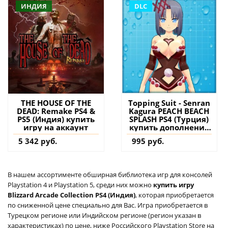
ИНДИЯ
DLC
THE HOUSE OF THE
Topping Suit - Senran
DEAD: Remake PS4 &
Kagura PEACH BEACH
PS5 (Индия) купить
SPLASH PS4 (Турция)
игру на аккаунт
купить дополнение
на аккаунт
5 342 руб.
995 руб.
В нашем ассортименте обширная библиотека игр для консолей
Playstation 4 и Playstation 5, среди них можно
купить игру
Blizzard Arcade Collection PS4 (Индия)
, которая приобретается
по сниженной цене специально для Вас. Игра приобретается в
Турецком регионе или Индийском регионе (регион указан в
характеристиках) по цене, ниже Российского Playstation Store на