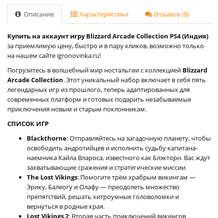
Описание
Характеристики
Отзывов (0)
Купить на аккаунт игру Blizzard Arcade Collection PS4 (Индия)
за приемлимую цену, быстро и в пару кликов, возможно только
на нашем сайте igronovinka.ru!
Погрузитесь в волшебный мир ностальгии с коллекцией
Blizzard
Arcade Collection
. Этот уникальный набор включает в себя пять
легендарных игр из прошлого, теперь адаптированных для
современных платформ и готовых подарить незабываемые
приключения новым и старым поклонникам.
СПИСОК ИГР
Blackthorne
: Отправляйтесь на загадочную планету, чтобы
освободить андротийцев и исполнить судьбу капитана-
наемника Кайла Влароса, известного как Блэкторн. Вас ждут
захватывающие сражения и стратегические миссии.
The Lost Vikings
: Помогите трём храбрым викингам —
Эрику, Балеогу и Олафу — преодолеть множество
препятствий, решать хитроумные головоломки и
вернуться в родные края.
Lost Vikings 2
: Вторая часть приключений викингов