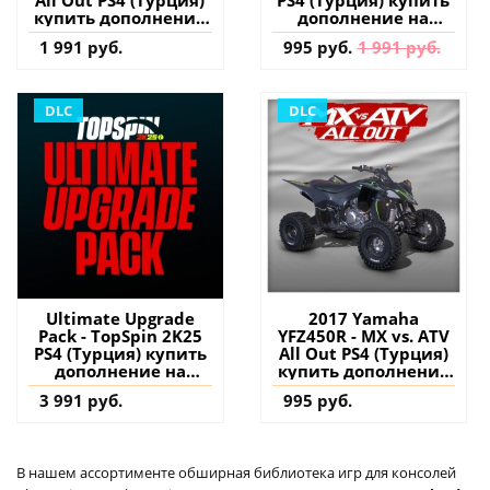
All Out PS4 (Турция)
PS4 (Турция) купить
купить дополнение
дополнение на
на аккаунт
аккаунт
1 991 руб.
995 руб.
1 991 руб.
DLC
DLC
Ultimate Upgrade
2017 Yamaha
Pack - TopSpin 2K25
YFZ450R - MX vs. ATV
PS4 (Турция) купить
All Out PS4 (Турция)
дополнение на
купить дополнение
аккаунт
на аккаунт
3 991 руб.
995 руб.
В нашем ассортименте обширная библиотека игр для консолей