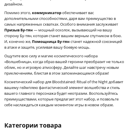
дизайном.
Помимо этого,
коммуникатор
обеспечивает вас
дополнительными способностями, даря вам преимущество в
самых напряженных схватках. Особого внимания заслуживает
Призыв Бу-тян
— мощный осколок, вызывающий на вашу
сторону Бу-тян, которая станет вашим верным спутником в бою.
И, конечно же,
Помощница Бу-тян
станет надежной союзницей
в атаке и защите, усиливая вашу боевую мощь.
Ощутите всю силу и магию косметического набора
«Волшебница», когда образ вашей героини преобразит не только
облик, но и игровую атмосферу. Делайте шаг навстречу новым
приключениям, блистая в этом запоминающемся образе!
Косметический набор для Bloodstained: Ritual of the Night добавит
вашему геймплею фантастический элемент волшебства и стиль
вашего главного персонажа будет неотразим. Воспользуйтесь
преимуществами, которые предлагает этот набор, и позвольте
себе наслаждаться каждым моментом игры в новом образе.
Категории товара