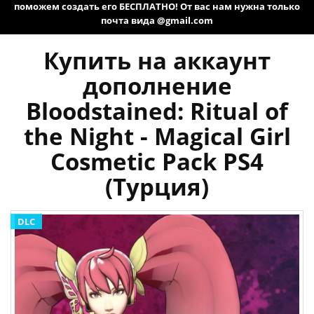
поможем создать его БЕСПЛАТНО! От вас нам нужна только
почта вида @gmail.com
Купить на аккаунт
дополнение
Bloodstained: Ritual of
the Night - Magical Girl
Cosmetic Pack PS4
(Турция)
DLC