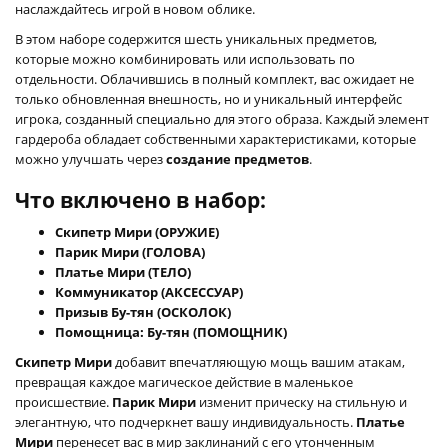
наслаждайтесь игрой в новом облике.
В этом наборе содержится шесть уникальных предметов,
которые можно комбинировать или использовать по
отдельности. Облачившись в полный комплект, вас ожидает не
только обновленная внешность, но и уникальный интерфейс
игрока, созданный специально для этого образа. Каждый элемент
гардероба обладает собственными характеристиками, которые
можно улучшать через
создание предметов
.
Что включено в набор:
Скипетр Мири (ОРУЖИЕ)
Парик Мири (ГОЛОВА)
Платье Мири (ТЕЛО)
Коммуникатор (АКСЕССУАР)
Призыв Бу-тян (ОСКОЛОК)
Помощница: Бу-тян (ПОМОЩНИК)
Скипетр Мири
добавит впечатляющую мощь вашим атакам,
превращая каждое магическое действие в маленькое
происшествие.
Парик Мири
изменит прическу на стильную и
элегантную, что подчеркнет вашу индивидуальность.
Платье
Мири
перенесет вас в мир заклинаний с его утонченным