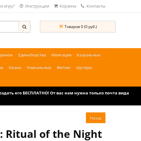
и игру?
Инструкции
Корзина
Контакты
Товаров 0 (0 руб.)
еринок
Единоборства
Имитация
Казуальные
ии
Ужасы
Уникальные
Фитнес
Шутеры
дать его БЕСПЛАТНО! От вас нам нужна только почта вида
Ritual of the Night