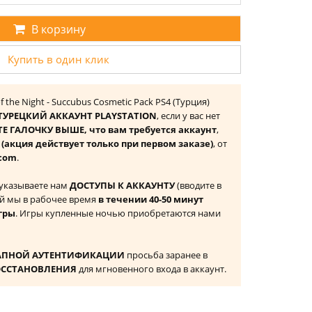
В корзину
Купить в один клик
of the Night - Succubus Cosmetic Pack PS4 (Турция)
ТУРЕЦКИЙ АККАУНТ PLAYSTATION
, если у вас нет
Е ГАЛОЧКУ ВЫШЕ, что вам требуется аккаунт
,
к
(акция действует только при первом заказе)
, от
com
.
 указываете нам
ДОСТУПЫ К АККАУНТУ
(вводите в
й мы в рабочее время
в течении 40-50 минут
гры
. Игры купленные ночью приобретаются нами
АПНОЙ АУТЕНТИФИКАЦИИ
просьба заранее в
ОССТАНОВЛЕНИЯ
для мгновенного входа в аккаунт.