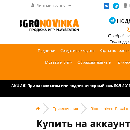
Личный кабинет
Подд
@
Обраб. зак
Тех. поддерж
Подписки
Создание аккаунта
Карты пополнен
Музыка и ритм
Образовательные
Приклю
АКЦИЯ! При заказе игры или подписки первый раз, ЕСЛИ 
Приключения
Bloodstained: Ritual o
Купить на аккаунт 