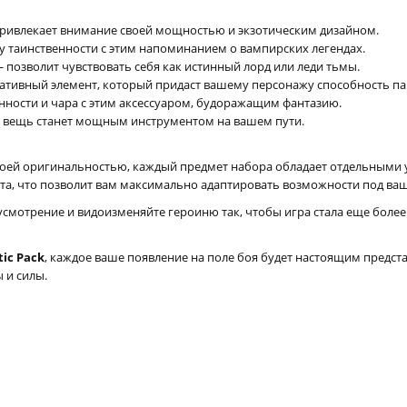
ривлекает внимание своей мощностью и экзотическим дизайном.
у таинственности с этим напоминанием о вампирских легендах.
 позволит чувствовать себя как истинный лорд или леди тьмы.
тивный элемент, который придаст вашему персонажу способность пар
ности и чара с этим аксессуаром, будоражащим фантазию.
 вещь станет мощным инструментом на вашем пути.
своей оригинальностью, каждый предмет набора обладает отдельными
та, что позволит вам максимально адаптировать возможности под ва
усмотрение и видоизменяйте героиню так, чтобы игра стала еще боле
tic Pack
, каждое ваше появление на поле боя будет настоящим предст
 и силы.