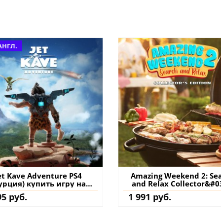
АНГЛ.
et Kave Adventure PS4
Amazing Weekend 2: Search
урция) купить игру на
and Relax Collector&#0
аккаунт
Edition PS5 (Турция) ку
95 руб.
1 991 руб.
игру на аккаунт