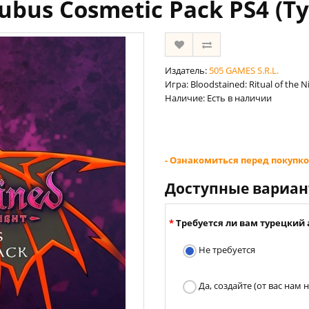
cubus Cosmetic Pack PS4 (Т
Издатель:
505 GAMES S.R.L.
Игра: Bloodstained: Ritual of the 
Наличие: Есть в наличии
- Ознакомиться перед покупко
Доступные вариа
Требуется ли вам турецкий 
Не требуется
Да, создайте (от вас нам