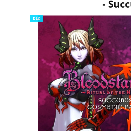
- Suc
DLC