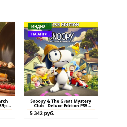
ИНДИЯ
НА АНГЛ.
Snoopy & The Great Mystery
39;s
Club - Deluxe Edition PS5
пить
(Индия) купить игру на
5 342 руб.
аккаунт