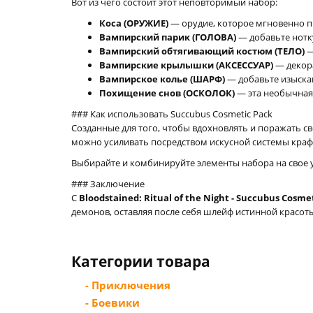
Вот из чего состоит этот неповторимый набор:
Коса (ОРУЖИЕ)
— орудие, которое мгновенно п
Вампирский парик (ГОЛОВА)
— добавьте нотк
Вампирский обтягивающий костюм (ТЕЛО)
—
Вампирские крылышки (АКСЕССУАР)
— декора
Вампирское колье (ШАРФ)
— добавьте изыскан
Похищение снов (ОСКОЛОК)
— эта необычная
### Как использовать Succubus Cosmetic Pack
Созданные для того, чтобы вдохновлять и поражать 
можно усиливать посредством искусной системы краф
Выбирайте и комбинируйте элементы набора на свое 
### Заключение
С
Bloodstained: Ritual of the Night - Succubus Cosme
демонов, оставляя после себя шлейф истинной красоты
Категории товара
- Приключения
- Боевики