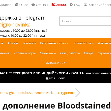
Каталог
О нас
Отзывы
Акции
FAQ
Как приобрест
ержка в Telegram
igronovinka
азов: с 10:00 до 22:00 (пн. - вс.)
ка: с 10:00 до 22:00 (пн. - вс.)
ия
Аркада
Боевики
Вождение и гонки
Головоломки
Для веч
чения
Ролевые игры
Семейные
Симуляторы
Спорт
Стратег
Дополнения
У ВАС НЕТ ТУРЕЦКОГО ИЛИ ИНДИЙСКОГО АККАУНТА, мы поможем соз
@gmail.com
f the Night - Succubus Cosmetic Pack PS4 (Турция)
дополнение Bloodstained: 