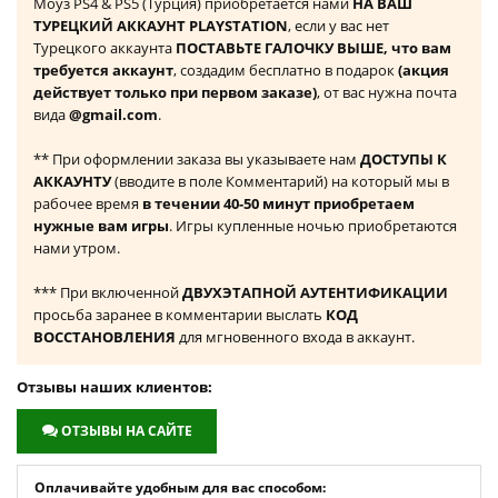
Моуз PS4 & PS5 (Турция) приобретается нами
НА ВАШ
ТУРЕЦКИЙ АККАУНТ PLAYSTATION
, если у вас нет
Турецкого аккаунта
ПОСТАВЬТЕ ГАЛОЧКУ ВЫШЕ, что вам
требуется аккаунт
, создадим бесплатно в подарок
(акция
действует только при первом заказе)
, от вас нужна почта
вида
@gmail.com
.
** При оформлении заказа вы указываете нам
ДОСТУПЫ К
АККАУНТУ
(вводите в поле Комментарий) на который мы в
рабочее время
в течении 40-50 минут приобретаем
нужные вам игры
. Игры купленные ночью приобретаются
нами утром.
*** При включенной
ДВУХЭТАПНОЙ АУТЕНТИФИКАЦИИ
просьба заранее в комментарии выслать
КОД
ВОССТАНОВЛЕНИЯ
для мгновенного входа в аккаунт.
Отзывы наших клиентов:
ОТЗЫВЫ НА САЙТЕ
Оплачивайте удобным для вас способом: