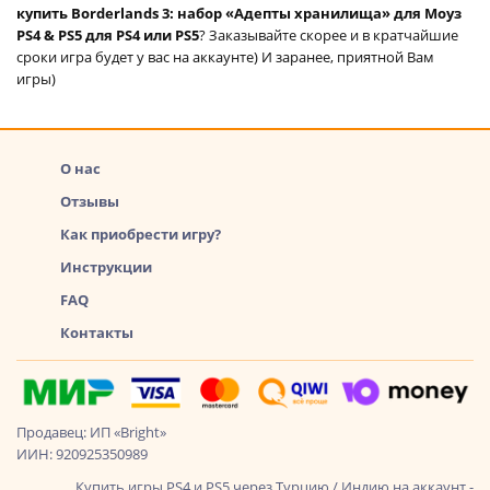
купить Borderlands 3: набор «Адепты хранилища» для Моуз
PS4 & PS5 для PS4 или PS5
? Заказывайте скорее и в кратчайшие
сроки игра будет у вас на аккаунте) И заранее, приятной Вам
игры)
О нас
Отзывы
Как приобрести игру?
Инструкции
FAQ
Контакты
Продавец: ИП «Bright»
ИИН: 920925350989
Купить игры PS4 и PS5 через Турцию / Индию на аккаунт -