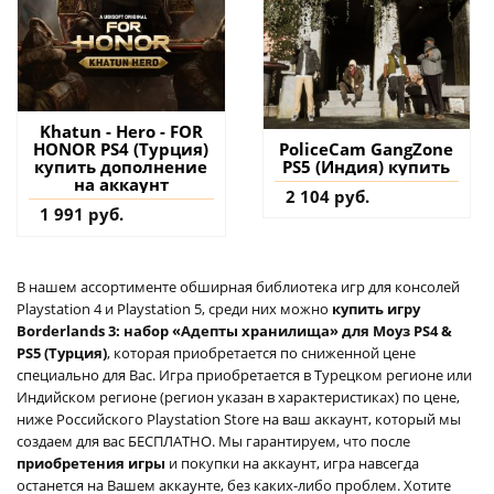
Khatun - Hero - FOR
HONOR PS4 (Турция)
PoliceCam GangZone
купить дополнение
PS5 (Индия) купить
на аккаунт
2 104 руб.
1 991 руб.
В нашем ассортименте обширная библиотека игр для консолей
Playstation 4 и Playstation 5, среди них можно
купить игру
Borderlands 3: набор «Адепты хранилища» для Моуз PS4 &
PS5 (Турция)
, которая приобретается по сниженной цене
специально для Вас. Игра приобретается в Турецком регионе или
Индийском регионе (регион указан в характеристиках) по цене,
ниже Российского Playstation Store на ваш аккаунт, который мы
создаем для вас БЕСПЛАТНО. Мы гарантируем, что после
приобретения игры
и покупки на аккаунт, игра навсегда
останется на Вашем аккаунте, без каких-либо проблем. Хотите