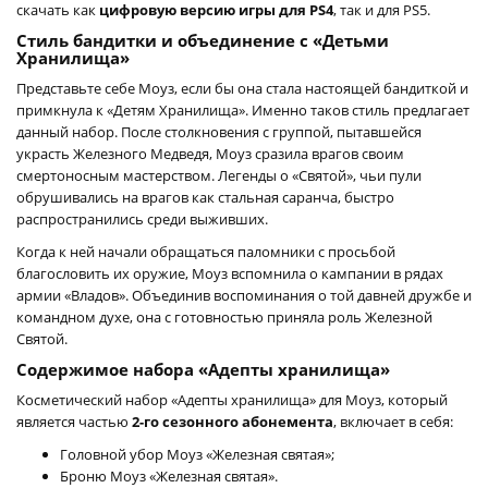
скачать как
цифровую версию игры для PS4
, так и для PS5.
Стиль бандитки и объединение с «Детьми
Хранилища»
Представьте себе Моуз, если бы она стала настоящей бандиткой и
примкнула к «Детям Хранилища». Именно таков стиль предлагает
данный набор. После столкновения с группой, пытавшейся
украсть Железного Медведя, Моуз сразила врагов своим
смертоносным мастерством. Легенды о «Святой», чьи пули
обрушивались на врагов как стальная саранча, быстро
распространились среди выживших.
Когда к ней начали обращаться паломники с просьбой
благословить их оружие, Моуз вспомнила о кампании в рядах
армии «Владов». Объединив воспоминания о той давней дружбе и
командном духе, она с готовностью приняла роль Железной
Святой.
Содержимое набора «Адепты хранилища»
Косметический набор «Адепты хранилища» для Моуз, который
является частью
2-го сезонного абонемента
, включает в себя:
Головной убор Моуз «Железная святая»;
Броню Моуз «Железная святая».