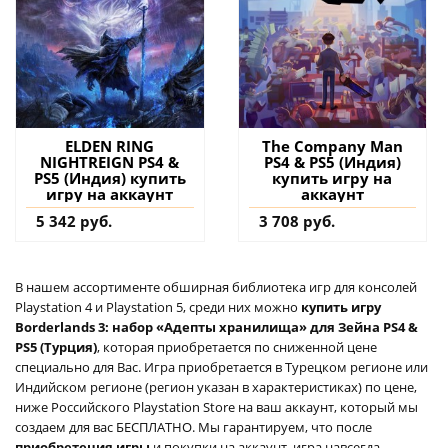
ELDEN RING
The Company Man
NIGHTREIGN PS4 &
PS4 & PS5 (Индия)
PS5 (Индия) купить
купить игру на
игру на аккаунт
аккаунт
5 342 руб.
3 708 руб.
В нашем ассортименте обширная библиотека игр для консолей
Playstation 4 и Playstation 5, среди них можно
купить игру
Borderlands 3: набор «Адепты хранилища» для Зейна PS4 &
PS5 (Турция)
, которая приобретается по сниженной цене
специально для Вас. Игра приобретается в Турецком регионе или
Индийском регионе (регион указан в характеристиках) по цене,
ниже Российского Playstation Store на ваш аккаунт, который мы
создаем для вас БЕСПЛАТНО. Мы гарантируем, что после
приобретения игры
и покупки на аккаунт, игра навсегда