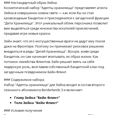
### Нестандартный образ Зейна
Косметический набор "Адепты хранилища" представляет агента
Зейна в совершенно новом свете — как если бы он стал
кровожадным бандитом и присоединился к загадочной фракции
"Дети Хранилища". Этот уникальный облик персонажа позволит
вам выделяться среди множества искателей приключений,
придавая игре новые краски.
Зейн знает, что его могущественные враги не дадут ему покоя
даже на Фронтире. Поэтому он принимает рисковое решение
внедриться в ряды "Детей Хранилища". Вскоре, живя среди
бандитов, он сам начинает впитывать их образ жизни. Как
потомок семейства Флинтов, Зейн решает взять на себя
лидерскую роль, возглавив собственный бандитский клан под
загадочным псевдонимом Бейн Флинт.
### Содержимое набора
Набор "Адепты хранилища" для Зейна входит в состав второго
сезонного абонемента Borderlands 3 и включает:
Главу Зейна "Бейн Флинт"
Тело Зейна "Бейн Флинт"
### Условия получения