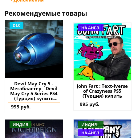
Рекомендуемые товары
DLC
НА АНГЛ.
Devil May Cry 5 -
John Fart : Text-iverse
Мегабластер - Devil
of Crazyness PS5
May Cry 5 Series PS4
(Турция) купить
(Турция) купить
дополнение на
995 руб.
995 руб.
аккаунт
ИНДИЯ
ИНДИЯ
НА АНГЛ.