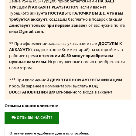
Зейна PS4 & PS5 (Турция) приобретается нами
НА ВАШ
ТУРЕЦКИЙ АККАУНТ PLAYSTATION
, если у вас нет
Турецкого аккаунта
ПОСТАВЬТЕ ГАЛОЧКУ ВЫШЕ, что вам
требуется аккаунт
, создадим бесплатно в подарок
(акция
действует только при первом заказе)
, от вас нужна почта
вида
@gmail.com
.
** При оформлении заказа вы указываете нам
ДОСТУПЫ К
АККАУНТУ
(вводите в поле Комментарий) на который мы в
рабочее время
в течении 40-50 минут приобретаем
нужные вам игры
. Игры купленные ночью приобретаются
нами утром.
*** При включенной
ДВУХЭТАПНОЙ АУТЕНТИФИКАЦИИ
просьба заранее в комментарии выслать
КОД
ВОССТАНОВЛЕНИЯ
для мгновенного входа в аккаунт.
Отзывы наших клиентов:
ОТЗЫВЫ НА САЙТЕ
Оплачивайте удобным для вас способом: