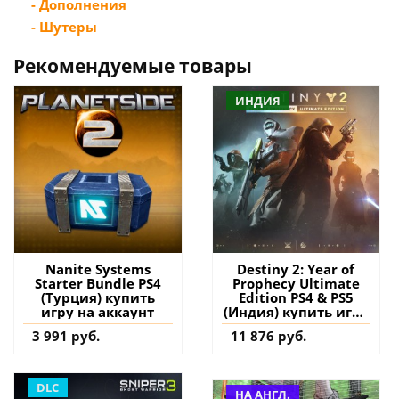
- Дополнения
- Шутеры
Рекомендуемые товары
ИНДИЯ
Nanite Systems
Destiny 2: Year of
Starter Bundle PS4
Prophecy Ultimate
(Турция) купить
Edition PS4 & PS5
игру на аккаунт
(Индия) купить игру
на аккаунт
3 991 руб.
11 876 руб.
DLC
НА АНГЛ.