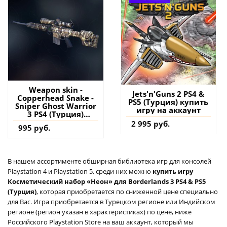
Weapon skin -
Jets'n'Guns 2 PS4 &
Copperhead Snake -
PS5 (Турция) купить
Sniper Ghost Warrior
игру на аккаунт
3 PS4 (Турция)
купить дополнение
2 995 руб.
995 руб.
на аккаунт
В нашем ассортименте обширная библиотека игр для консолей
Playstation 4 и Playstation 5, среди них можно
купить игру
Косметический набор «Неон» для Borderlands 3 PS4 & PS5
(Турция)
, которая приобретается по сниженной цене специально
для Вас. Игра приобретается в Турецком регионе или Индийском
регионе (регион указан в характеристиках) по цене, ниже
Российского Playstation Store на ваш аккаунт, который мы