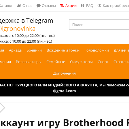
Каталог
О нас
Отзывы
Акции
FAQ
Как приобрест
ержка в Telegram
igronovinka
азов: с 10:00 до 22:00 (пн. - вс.)
ка: с 10:00 до 22:00 (пн. - вс.)
ия
Аркада
Боевики
Вождение и гонки
Головоломки
Для веч
чения
Ролевые игры
Семейные
Симуляторы
Спорт
Стратег
Дополнения
У ВАС НЕТ ТУРЕЦКОГО ИЛИ ИНДИЙСКОГО АККАУНТА, мы поможем соз
@gmail.com
ккаунт игру Brotherhood 