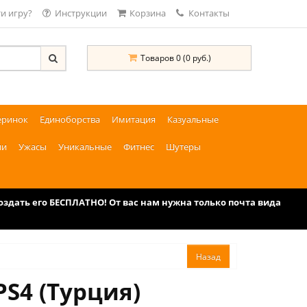
и игру?
Инструкции
Корзина
Контакты
Товаров 0 (0 руб.)
еринок
Единоборства
Имитация
Казуальные
ии
Ужасы
Уникальные
Фитнес
Шутеры
дать его БЕСПЛАТНО! От вас нам нужна только почта вида
PS4 (Турция)