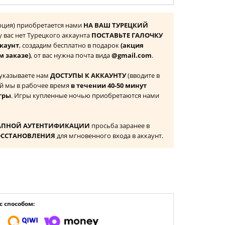
урция) приобретается нами
НА ВАШ ТУРЕЦКИЙ
 у вас нет Турецкого аккаунта
ПОСТАВЬТЕ ГАЛОЧКУ
ккаунт
, создадим бесплатно в подарок
(акция
м заказе)
, от вас нужна почта вида
@gmail.com
.
 указываете нам
ДОСТУПЫ К АККАУНТУ
(вводите в
й мы в рабочее время
в течении 40-50 минут
гры
. Игры купленные ночью приобретаются нами
АПНОЙ АУТЕНТИФИКАЦИИ
просьба заранее в
ОССТАНОВЛЕНИЯ
для мгновенного входа в аккаунт.
 способом: