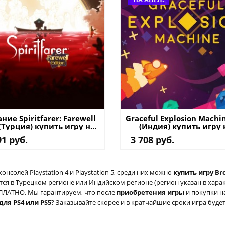
ние Spiritfarer: Farewell
Graceful Explosion Machi
(Турция) купить игру на
(Индия) купить игру 
аккаунт
аккаунт
91 руб.
3 708 руб.
солей Playstation 4 и Playstation 5, среди них можно
купить игру Br
ся в Турецком регионе или Индийском регионе (регион указан в характ
ЕСПЛАТНО. Мы гарантируем, что после
приобретения игры
и покупки н
для PS4 или PS5
? Заказывайте скорее и в кратчайшие сроки игра будет