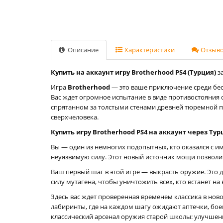
Описание
Характеристики
Отзывов
Купить на аккаунт игру Brotherhood PS4 (Турция)
за
Игра
Brotherhood
— это ваше приключение среди бесч
Вас ждет огромное испытание в виде противостояния 
спрятанном за толстыми стенами древней тюремной п
сверхчеловека.
Купить игру Brotherhood PS4 на аккаунт через Ту
Вы — один из немногих подопытных, кто оказался с им
неуязвимую силу. Этот новый источник мощи позволит 
Ваш первый шаг в этой игре — выкрасть оружие. Это 
силу мутагена, чтобы уничтожить всех, кто встанет на
Здесь вас ждет проверенная временем классика в нов
лабиринты, где на каждом шагу ожидают аптечки, бое
классический арсенал оружия старой школы: улучшени