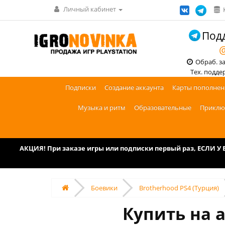
Личный кабинет
Подд
@
Обраб. зак
Тех. поддерж
Подписки
Создание аккаунта
Карты пополнен
Музыка и ритм
Образовательные
Приклю
АКЦИЯ! При заказе игры или подписки первый раз, ЕСЛИ 
Боевики
Brotherhood PS4 (Турция)
Купить на а