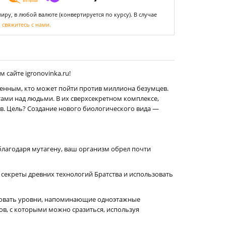
ру, в любой валюте (конвертируется по курсу). В случае
,
свяжитесь с нами.
сайте igronovinka.ru!
венным, кто может пойти против миллиона безумцев.
ами над людьми. В их сверхсекретном комплексе,
в. Цель? Создание нового биологического вида —
 благодаря мутагену, ваш организм обрел почти
 секреты древних технологий Братства и использовать
ледовать уровни, напоминающие одноэтажные
ов, с которыми можно сразиться, используя