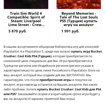
Train Sim World 4
Beyond Memories -
Compatible: Spirit of
Tale of The Lost Souls
Steam: Liverpool
PS5 (Турция) купить
Lime Street - Crewe
игру на аккаунт
PS4 & PS5 (Турция)
5 870 руб.
1 991 руб.
купить дополнение
на аккаунт
В нашем ассортименте обширная библиотека игр для консолей
Playstation 4 и Playstation 5, среди них можно
купить игру Bucket
Crusher: Cool Kidz PS4 (Турция)
, которая приобретается по
сниженной цене специально для Вас. Игра приобретается в
Турецком регионе или Индийском регионе (регион указан в
характеристиках) по цене, ниже Российского Playstation Store на
ваш аккаунт, который мы создаем для вас БЕСПЛАТНО. Мы
гарантируем, что после
приобретения игры
и покупки на
аккаунт, игра навсегда останется на Вашем аккаунте, без каких-
либо проблем. Хотите
купить Bucket Crusher: Cool Kidz для PS4
или PS5
? Заказывайте скорее и в кратчайшие сроки игра будет у
вас на аккаунте) И заранее, приятной Вам игры)