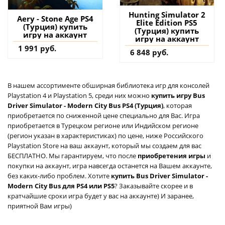
Hunting Simulator 2
Aery - Stone Age PS4
Elite Edition PS5
(Турция) купить
(Турция) купить
игру на аккаунт
игру на аккаунт
1 991 руб.
6 848 руб.
В нашем ассортименте обширная библиотека игр для консолей
Playstation 4 и Playstation 5, среди них можно
купить игру Bus
Driver Simulator - Modern City Bus PS4 (Турция)
, которая
приобретается по сниженной цене специально для Вас. Игра
приобретается в Турецком регионе или Индийском регионе
(регион указан в характеристиках) по цене, ниже Российского
Playstation Store на ваш аккаунт, который мы создаем для вас
БЕСПЛАТНО. Мы гарантируем, что после
приобретения игры
и
покупки на аккаунт, игра навсегда останется на Вашем аккаунте,
без каких-либо проблем. Хотите
купить Bus Driver Simulator -
Modern City Bus для PS4 или PS5
? Заказывайте скорее и в
кратчайшие сроки игра будет у вас на аккаунте) И заранее,
приятной Вам игры)