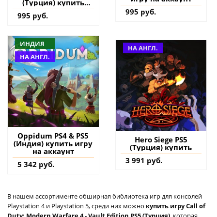
(Турция) купить
дополнение на
995 руб.
995 руб.
аккаунт
ИНДИЯ
НА АНГЛ.
НА АНГЛ.
Oppidum PS4 & PS5
Hero Siege PS5
(Индия) купить игру
(Турция) купить
на аккаунт
3 991 руб.
5 342 руб.
В нашем ассортименте обширная библиотека игр для консолей
Playstation 4 и Playstation 5, среди них можно
купить игру Call of
Duty: Modern Warfare 4 - Vault Edition PS5 (Турция)
, которая