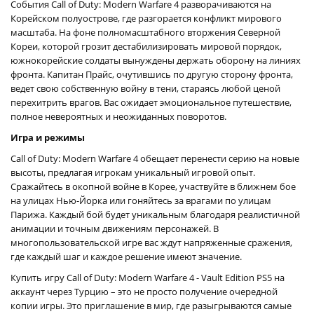
События Call of Duty: Modern Warfare 4 разворачиваются на
Корейском полуострове, где разгорается конфликт мирового
масштаба. На фоне полномасштабного вторжения Северной
Кореи, которой грозит дестабилизировать мировой порядок,
южнокорейские солдаты вынуждены держать оборону на линиях
фронта. Капитан Прайс, очутившись по другую сторону фронта,
ведет свою собственную войну в тени, стараясь любой ценой
перехитрить врагов. Вас ожидает эмоциональное путешествие,
полное невероятных и неожиданных поворотов.
Игра и режимы
Call of Duty: Modern Warfare 4 обещает перенести серию на новые
высоты, предлагая игрокам уникальный игровой опыт.
Сражайтесь в окопной войне в Корее, участвуйте в ближнем бое
на улицах Нью-Йорка или гоняйтесь за врагами по улицам
Парижа. Каждый бой будет уникальным благодаря реалистичной
анимации и точным движениям персонажей. В
многопользовательской игре вас ждут напряженные сражения,
где каждый шаг и каждое решение имеют значение.
Купить игру Call of Duty: Modern Warfare 4 - Vault Edition PS5 на
аккаунт через Турцию – это не просто получение очередной
копии игры. Это приглашение в мир, где разыгрываются самые