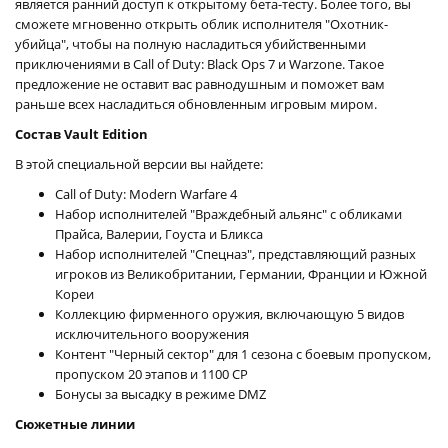
является ранний доступ к открытому бета-тесту. Более того, вы
сможете мгновенно открыть облик исполнителя "Охотник-
убийца", чтобы на полную насладиться убийственными
приключениями в Call of Duty: Black Ops 7 и Warzone. Такое
предложение не оставит вас равнодушным и поможет вам
раньше всех насладиться обновленным игровым миром.
Состав Vault Edition
В этой специальной версии вы найдете:
Call of Duty: Modern Warfare 4
Набор исполнителей "Враждебный альянс" с обликами
Прайса, Валерии, Гоуста и Бликса
Набор исполнителей "Спецназ", представляющий разных
игроков из Великобритании, Германии, Франции и Южной
Кореи
Коллекцию фирменного оружия, включающую 5 видов
исключительного вооружения
Контент "Черный сектор" для 1 сезона с боевым пропуском,
пропуском 20 этапов и 1100 CP
Бонусы за высадку в режиме DMZ
Сюжетные линии