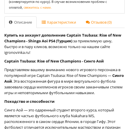
(конвертируется по курсу). В случае возникновения проблем с
оплатой,
свяжитесь с нами.
Описание
Характеристики
Отзывов (0)
Купить на аккаунт дополнение Captain Tsubasa: Rise of New
Champions - Shingo Aoi PS4 (Турция)
за приемлимую цену,
быстро и в пару кликов, возможно только на нашем сайте
igronovinka.ru!
Captain Tsubasa: Rise of New Champions - Синго Аой
Представляем вашему вниманию нового игрового персонажа в
популярной игре Captain Tsubasa: Rise of New Champions —
Синго
Аой
. Эта восторженная фигура в мире виртуального футбола
завоевала сердца миллионов игроков своим заманчивым стилем
игры и неповторимыми футбольными навыками.
Походство и способности
Синго Аой — это одаренный студент второго курса, который
является частью футбольного клуба Nakahara MS,
расположенного в самом сердце Японии, в городе Гифу. Этот
футболист отличается исключительным мастерством и признан