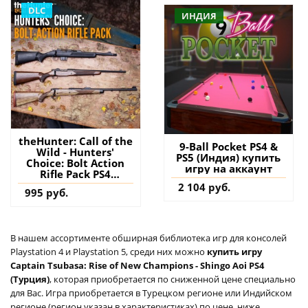
DLC
ИНДИЯ
theHunter: Call of the
9-Ball Pocket PS4 &
Wild - Hunters'
PS5 (Индия) купить
Choice: Bolt Action
игру на аккаунт
Rifle Pack PS4
(Турция) купить
2 104 руб.
995 руб.
дополнение на
аккаунт
В нашем ассортименте обширная библиотека игр для консолей
Playstation 4 и Playstation 5, среди них можно
купить игру
Captain Tsubasa: Rise of New Champions - Shingo Aoi PS4
(Турция)
, которая приобретается по сниженной цене специально
для Вас. Игра приобретается в Турецком регионе или Индийском
регионе (регион указан в характеристиках) по цене, ниже