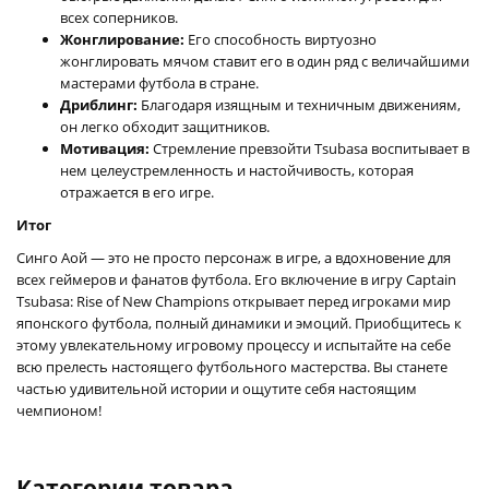
всех соперников.
Жонглирование:
Его способность виртуозно
жонглировать мячом ставит его в один ряд с величайшими
мастерами футбола в стране.
Дриблинг:
Благодаря изящным и техничным движениям,
он легко обходит защитников.
Мотивация:
Стремление превзойти Tsubasa воспитывает в
нем целеустремленность и настойчивость, которая
отражается в его игре.
Итог
Синго Аой — это не просто персонаж в игре, а вдохновение для
всех геймеров и фанатов футбола. Его включение в игру Captain
Tsubasa: Rise of New Champions открывает перед игроками мир
японского футбола, полный динамики и эмоций. Приобщитесь к
этому увлекательному игровому процессу и испытайте на себе
всю прелесть настоящего футбольного мастерства. Вы станете
частью удивительной истории и ощутите себя настоящим
чемпионом!
Категории товара