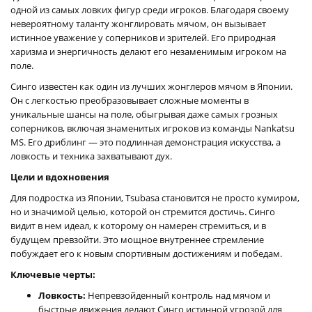
одной из самых ловких фигур среди игроков. Благодаря своему
невероятному таланту жонглировать мячом, он вызывает
истинное уважение у соперников и зрителей. Его природная
харизма и энергичность делают его незаменимым игроком на
поле.
Синго известен как один из лучших жонглеров мячом в Японии.
Он с легкостью преобразовывает сложные моменты в
уникальные шансы на поле, обыгрывая даже самых грозных
соперников, включая знаменитых игроков из команды Nankatsu
MS. Его дриблинг — это подлинная демонстрация искусства, а
ловкость и техника захватывают дух.
Цели и вдохновения
Для подростка из Японии, Tsubasa становится не просто кумиром,
но и значимой целью, которой он стремится достичь. Синго
видит в нем идеал, к которому он намерен стремиться, и в
будущем превзойти. Это мощное внутреннее стремление
побуждает его к новым спортивным достижениям и победам.
Ключевые черты:
Ловкость:
Непревзойденный контроль над мячом и
быстрые движения делают Синго истинной угрозой для