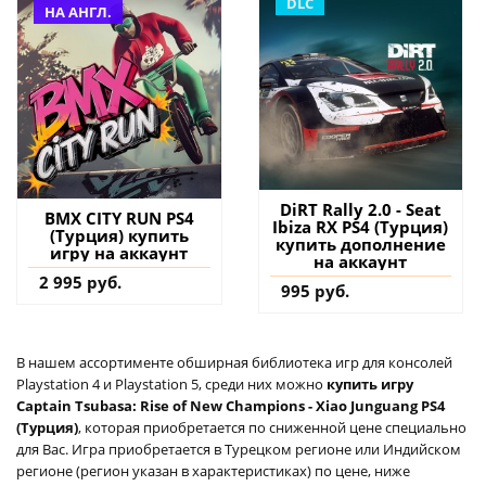
DLC
НА АНГЛ.
DiRT Rally 2.0 - Seat
BMX CITY RUN PS4
Ibiza RX PS4 (Турция)
(Турция) купить
купить дополнение
игру на аккаунт
на аккаунт
2 995 руб.
995 руб.
В нашем ассортименте обширная библиотека игр для консолей
Playstation 4 и Playstation 5, среди них можно
купить игру
Captain Tsubasa: Rise of New Champions - Xiao Junguang PS4
(Турция)
, которая приобретается по сниженной цене специально
для Вас. Игра приобретается в Турецком регионе или Индийском
регионе (регион указан в характеристиках) по цене, ниже