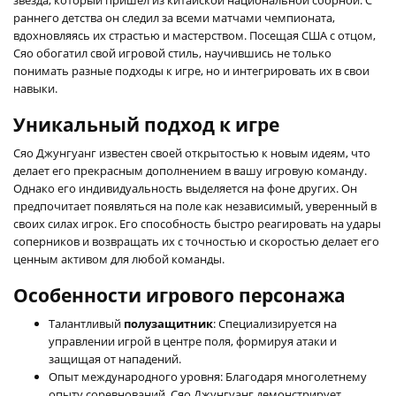
раннего детства он следил за всеми матчами чемпионата,
вдохновляясь их страстью и мастерством. Посещая США с отцом,
Сяо обогатил свой игровой стиль, научившись не только
понимать разные подходы к игре, но и интегрировать их в свои
навыки.
Уникальный подход к игре
Сяо Джунгуанг известен своей открытостью к новым идеям, что
делает его прекрасным дополнением в вашу игровую команду.
Однако его индивидуальность выделяется на фоне других. Он
предпочитает появляться на поле как независимый, уверенный в
своих силах игрок. Его способность быстро реагировать на удары
соперников и возвращать их с точностью и скоростью делает его
ценным активом для любой команды.
Особенности игрового персонажа
Талантливый
полузащитник
: Специализируется на
управлении игрой в центре поля, формируя атаки и
защищая от нападений.
Опыт международного уровня: Благодаря многолетнему
опыту соревнований, Сяо Джунгуанг демонстрирует