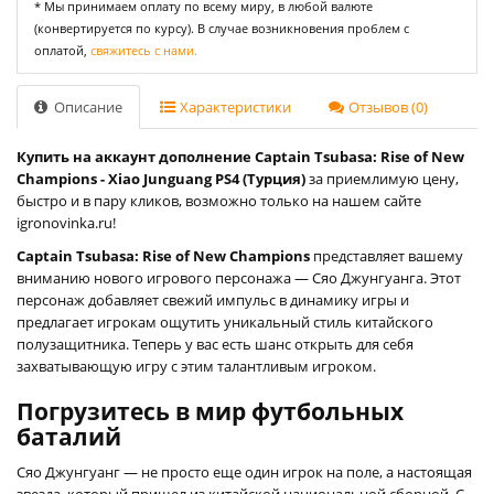
* Мы принимаем оплату по всему миру, в любой валюте
(конвертируется по курсу). В случае возникновения проблем с
оплатой,
свяжитесь с нами.
Описание
Характеристики
Отзывов (0)
Купить на аккаунт дополнение Captain Tsubasa: Rise of New
Champions - Xiao Junguang PS4 (Турция)
за приемлимую цену,
быстро и в пару кликов, возможно только на нашем сайте
igronovinka.ru!
Captain Tsubasa: Rise of New Champions
представляет вашему
вниманию нового игрового персонажа — Сяо Джунгуанга. Этот
персонаж добавляет свежий импульс в динамику игры и
предлагает игрокам ощутить уникальный стиль китайского
полузащитника. Теперь у вас есть шанс открыть для себя
захватывающую игру с этим талантливым игроком.
Погрузитесь в мир футбольных
баталий
Сяо Джунгуанг — не просто еще один игрок на поле, а настоящая
звезда, который пришел из китайской национальной сборной. С