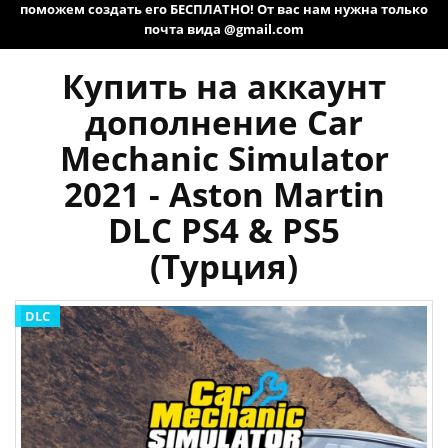
поможем создать его БЕСПЛАТНО! От вас нам нужна только
почта вида @gmail.com
Купить на аккаунт
дополнение Car
Mechanic Simulator
2021 - Aston Martin
DLC PS4 & PS5
(Турция)
DLC