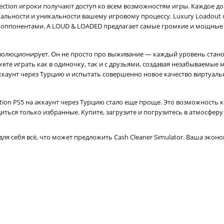
llection игроки получают доступ ко всем возможностям игры. Каждое доп
дуальности и уникальности вашему игровому процессу. Luxury Loadou
 оппонентами. А LOUD & LOADED предлагает самые громкие и мощные 
 эволюционирует. Он не просто про выживание — каждый уровень ста
те играть как в одиночку, так и с друзьями, создавая незабываемые 
на аккаунт через Турцию и испытать совершенно новое качество виртуал
llection PS5 на аккаунт через Турцию стало еще проще. Это возможнос
диться только избранные. Купите, загрузите и погрузитесь в атмосфе
для себя всё, что может предложить Cash Cleaner Simulator. Ваша эко