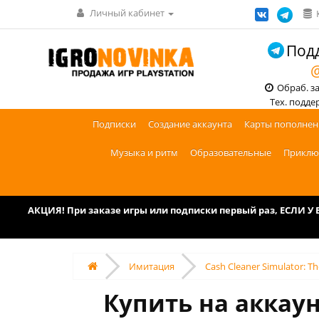
Личный кабинет
Подд
@
Обраб. зак
Тех. поддерж
Подписки
Создание аккаунта
Карты пополнен
Музыка и ритм
Образовательные
Приклю
АКЦИЯ! При заказе игры или подписки первый раз, ЕСЛИ 
Имитация
Cash Cleaner Simulator: T
Купить на аккаун