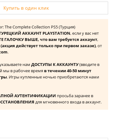
Купить в один клик
r: The Complete Collection PS5 (Турция)
ТУРЕЦКИЙ АККАУНТ PLAYSTATION
, если у вас нет
Е ГАЛОЧКУ ВЫШЕ, что вам требуется аккаунт
,
к
(акция действует только при первом заказе)
, от
com
.
 указываете нам
ДОСТУПЫ К АККАУНТУ
(вводите в
й мы в рабочее время
в течении 40-50 минут
гры
. Игры купленные ночью приобретаются нами
АПНОЙ АУТЕНТИФИКАЦИИ
просьба заранее в
ОССТАНОВЛЕНИЯ
для мгновенного входа в аккаунт.