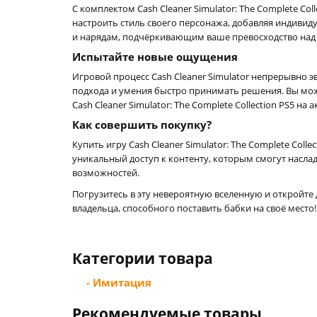
С комплектом Cash Cleaner Simulator: The Complete Co
настроить стиль своего персонажа, добавляя индиви
и нарядам, подчёркивающим ваше превосходство над
Испытайте новые ощущения
Игровой процесс Cash Cleaner Simulator непрерывно
подхода и умения быстро принимать решения. Вы може
Cash Cleaner Simulator: The Complete Collection PS5 
Как совершить покупку?
Купить игру Cash Cleaner Simulator: The Complete Co
уникальный доступ к контенту, которым смогут насла
возможностей.
Погрузитесь в эту невероятную вселенную и откройте 
владельца, способного поставить бабки на своё место!
Категории товара
- Имитация
Рекомендуемые товары