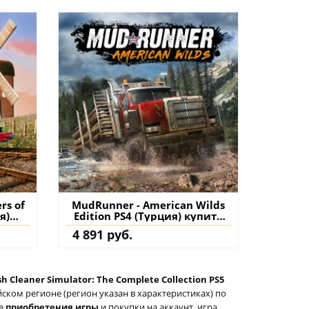
rs of
MudRunner - American Wilds
я)
Edition PS4 (Турция) купить
игру на аккаунт
4 891 руб.
h Cleaner Simulator: The Complete Collection PS5
ском регионе (регион указан в характеристиках) по
ле
приобретения игры
и покупки на аккаунт, игра