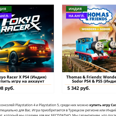
ДИЯ
ИНДИЯ
АНГЛ.
НА АНГЛ.
kyo Racer X PS4 (Индия)
Thomas & Friends: Wonde
упить игру на аккаунт
Sodor PS4 & PS5 (Инди
купить
08 руб.
5 342 руб.
солей Playstation 4 и Playstation 5, среди них можно
купить игру Cas
специально для Вас. Игра приобретается в Турецком регионе или Индий
аунт, который мы создаем для вас БЕСПЛАТНО. Мы гарантируем, что пос