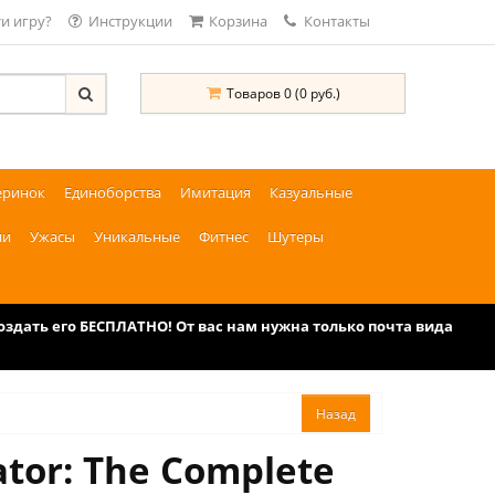
и игру?
Инструкции
Корзина
Контакты
Товаров 0 (0 руб.)
еринок
Единоборства
Имитация
Казуальные
ии
Ужасы
Уникальные
Фитнес
Шутеры
дать его БЕСПЛАТНО! От вас нам нужна только почта вида
tor: The Complete