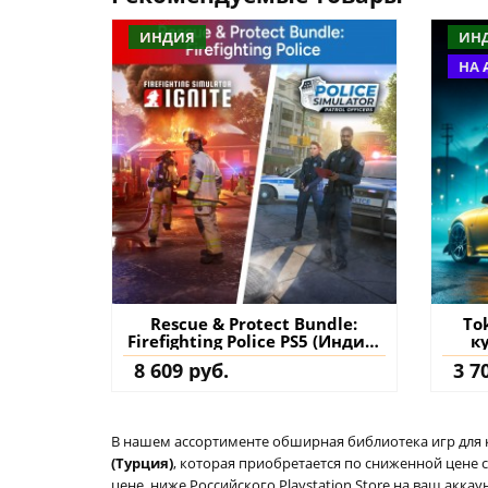
ИНДИЯ
ИН
НА 
Rescue & Protect Bundle:
To
Firefighting Police PS5 (Индия)
к
купить
8 609 руб.
3 7
В нашем ассортименте обширная библиотека игр для кон
(Турция)
, которая приобретается по сниженной цене 
цене, ниже Российского Playstation Store на ваш акк