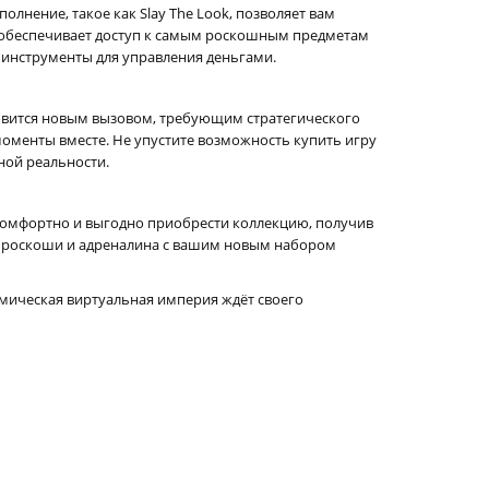
олнение, такое как Slay The Look, позволяет вам
t обеспечивает доступ к самым роскошным предметам
инструменты для управления деньгами.
новится новым вызовом, требующим стратегического
моменты вместе. Не упустите возможность купить игру
ьной реальности.
ть комфортно и выгодно приобрести коллекцию, получив
ру роскоши и адреналина с вашим новым набором
номическая виртуальная империя ждёт своего