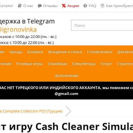
Каталог
О нас
Отзывы
Акции
FAQ
Как приобрест
ержка в Telegram
igronovinka
азов: с 10:00 до 22:00 (пн. - вс.)
ка: с 10:00 до 22:00 (пн. - вс.)
ия
Аркада
Боевики
Вождение и гонки
Головоломки
Для веч
чения
Ролевые игры
Семейные
Симуляторы
Спорт
Стратег
Дополнения
У ВАС НЕТ ТУРЕЦКОГО ИЛИ ИНДИЙСКОГО АККАУНТА, мы поможем соз
@gmail.com
he Complete Collection PS5 (Турция)
т игру Cash Cleaner Simula