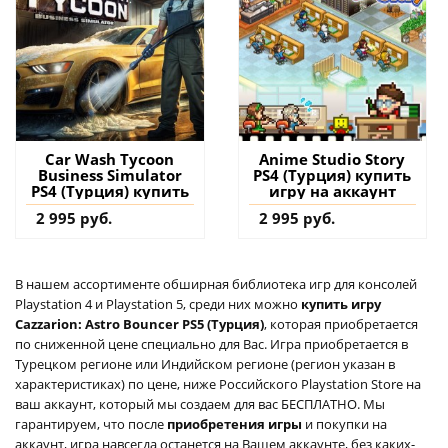
Car Wash Tycoon
Anime Studio Story
Business Simulator
PS4 (Турция) купить
PS4 (Турция) купить
игру на аккаунт
2 995 руб.
2 995 руб.
В нашем ассортименте обширная библиотека игр для консолей
Playstation 4 и Playstation 5, среди них можно
купить игру
Cazzarion: Astro Bouncer PS5 (Турция)
, которая приобретается
по сниженной цене специально для Вас. Игра приобретается в
Турецком регионе или Индийском регионе (регион указан в
характеристиках) по цене, ниже Российского Playstation Store на
ваш аккаунт, который мы создаем для вас БЕСПЛАТНО. Мы
гарантируем, что после
приобретения игры
и покупки на
аккаунт, игра навсегда останется на Вашем аккаунте, без каких-