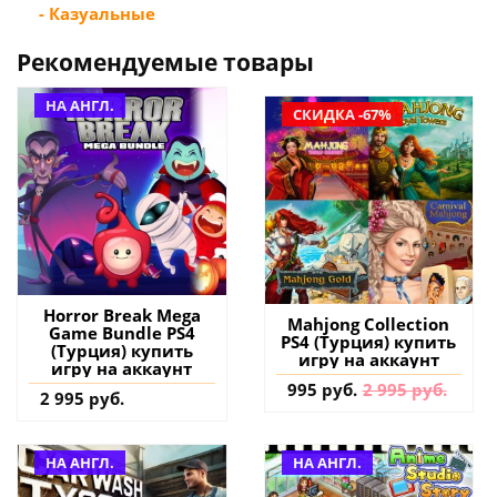
- Казуальные
Рекомендуемые товары
НА АНГЛ.
СКИДКА -67%
Horror Break Mega
Mahjong Collection
Game Bundle PS4
PS4 (Турция) купить
(Турция) купить
игру на аккаунт
игру на аккаунт
995 руб.
2 995 руб.
2 995 руб.
НА АНГЛ.
НА АНГЛ.