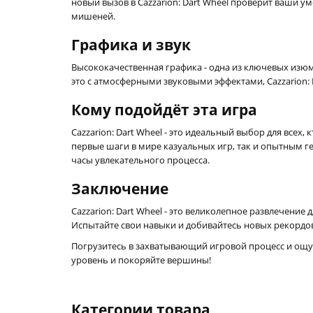
новый вызов в Cazzarion: Dart Wheel проверит ваши 
мишеней.
Графика и звук
Высококачественная графика - одна из ключевых изю
это с атмосферными звуковыми эффектами, Cazzarion: 
Кому подойдёт эта игра
Cazzarion: Dart Wheel - это идеальный выбор для все
первые шаги в мире казуальных игр, так и опытным г
часы увлекательного процесса.
Заключение
Cazzarion: Dart Wheel - это великолепное развлечени
Испытайте свои навыки и добивайтесь новых рекордов,
Погрузитесь в захватывающий игровой процесс и ощут
уровень и покоряйте вершины!
Категории товара