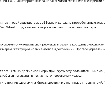
умения, начиная от простых задач и заканчивая сложными сценариями
минок игры. Яркие цветовые эффекты и детально проработанные эле
Dart Wheel погружает вас в мир настоящего стрелкового мастера.
х, кто стремится улучшить свои рефлексы и развить координацию движе
еймерам, жаждущим новых вызовов и достижений. Простое управление
е для всей семьи. Долгие часы игры принесут массу положительных эм
 избегая попадания в несчастного персонажа у колеса!
ите прилив адреналина, бросая дротики и уклоняясь от препятствий. 