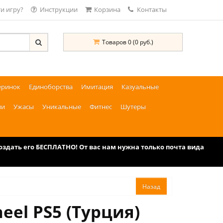
и игру?
Инструкции
Корзина
Контакты
Товаров 0 (0 руб.)
еринок
Единоборства
Имитация
Казуальные
ии
Ужасы
Уникальные
Фитнес
Шутеры
дать его БЕСПЛАТНО! От вас нам нужна только почта вида
eel PS5 (Турция)