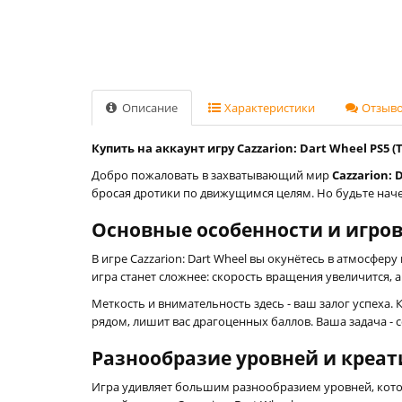
Описание
Характеристики
Отзывов
Купить на аккаунт игру Cazzarion: Dart Wheel PS5 (
Добро пожаловать в захватывающий мир
Cazzarion: 
бросая дротики по движущимся целям. Но будьте начек
Основные особенности и игров
В игре Cazzarion: Dart Wheel вы окунётесь в атмосфе
игра станет сложнее: скорость вращения увеличится, 
Меткость и внимательность здесь - ваш залог успеха
рядом, лишит вас драгоценных баллов. Ваша задача -
Разнообразие уровней и креат
Игра удивляет большим разнообразием уровней, кото