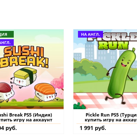
ДИЯ
НА АНГЛ.
АНГЛ.
ushi Break PS5 (Индия)
Pickle Run PS5 (Турци
упить игру на аккаунт
купить игру на аккау
04 руб.
1 991 руб.