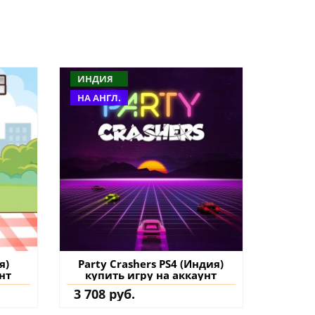
ИНДИЯ
НА АНГЛ.
я)
Party Crashers PS4 (Индия)
нт
купить игру на аккаунт
3 708 руб.