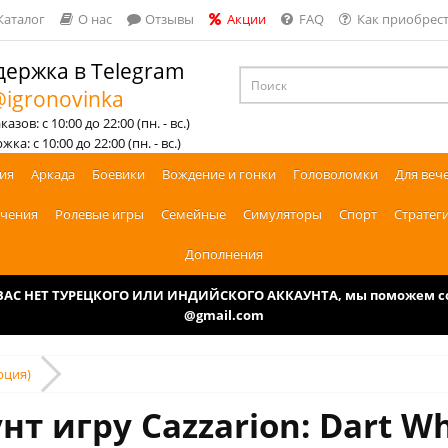
Каталог
О нас
Отзывы
Акции
FAQ
Как приобрест
ержка в Telegram
igronovinka
азов: с 10:00 до 22:00 (пн. - вс.)
ка: с 10:00 до 22:00 (пн. - вс.)
ия
Аркада
Боевики
Вождение и гонки
Головоломки
Для веч
чения
Ролевые игры
Семейные
Симуляторы
Спорт
Стратег
Дополнения
У ВАС НЕТ ТУРЕЦКОГО ИЛИ ИНДИЙСКОГО АККАУНТА, мы поможем соз
@gmail.com
рция)
нт игру Cazzarion: Dart Wh