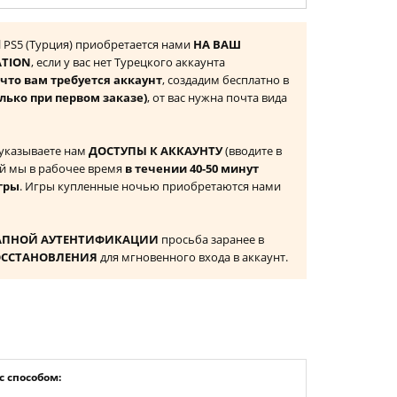
el PS5 (Турция) приобретается нами
НА ВАШ
ATION
, если у вас нет Турецкого аккаунта
то вам требуется аккаунт
, создадим бесплатно в
лько при первом заказе)
, от вас нужна почта вида
 указываете нам
ДОСТУПЫ К АККАУНТУ
(вводите в
й мы в рабочее время
в течении 40-50 минут
гры
. Игры купленные ночью приобретаются нами
АПНОЙ АУТЕНТИФИКАЦИИ
просьба заранее в
ОССТАНОВЛЕНИЯ
для мгновенного входа в аккаунт.
 способом: