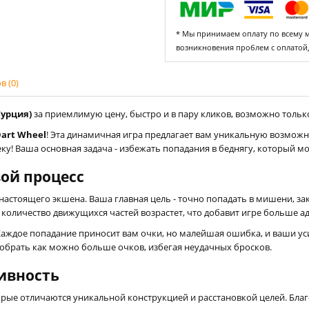
* Мы принимаем оплату по всему ми
возникновения проблем с оплатой
 (0)
Турция)
за приемлимую цену, быстро и в пару кликов, возможно только 
Dart Wheel
! Эта динамичная игра предлагает вам уникальную возможн
у! Ваша основная задача - избежать попадания в беднягу, который мо
ой процесс
ру настоящего экшена. Ваша главная цель - точно попадать в мишени,
а количество движущихся частей возрастет, что добавит игре больше а
. Каждое попадание приносит вам очки, но малейшая ошибка, и ваши у
 собрать как можно больше очков, избегая неудачных бросков.
ивность
рые отличаются уникальной конструкцией и расстановкой целей. Благ