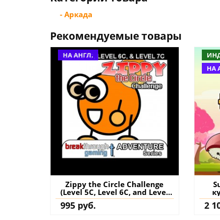
- Аркада
Рекомендуемые товары
НА АНГЛ.
ИН
НА 
Zippy the Circle Challenge
S
(Level 5C, Level 6C, and Level
к
7C) PS4 (Турция) купить игру
995 руб.
2 1
на аккаунт