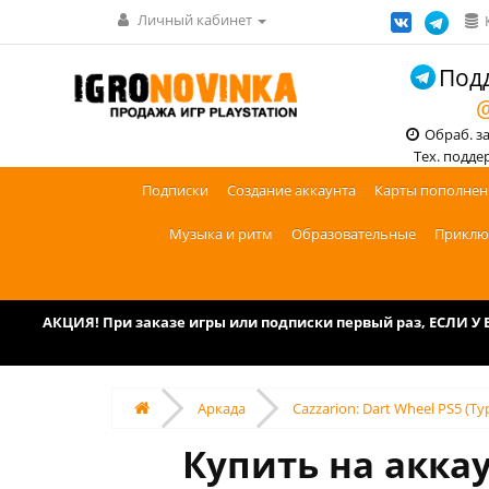
Личный кабинет
Подд
@
Обраб. зак
Тех. поддерж
Подписки
Создание аккаунта
Карты пополнен
Музыка и ритм
Образовательные
Приклю
АКЦИЯ! При заказе игры или подписки первый раз, ЕСЛИ 
Аркада
Cazzarion: Dart Wheel PS5 (Ту
Купить на аккау