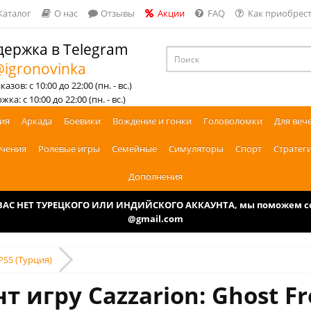
Каталог
О нас
Отзывы
Акции
FAQ
Как приобрест
ержка в Telegram
igronovinka
азов: с 10:00 до 22:00 (пн. - вс.)
ка: с 10:00 до 22:00 (пн. - вс.)
ия
Аркада
Боевики
Вождение и гонки
Головоломки
Для веч
чения
Ролевые игры
Семейные
Симуляторы
Спорт
Стратег
Дополнения
У ВАС НЕТ ТУРЕЦКОГО ИЛИ ИНДИЙСКОГО АККАУНТА, мы поможем соз
@gmail.com
 PS5 (Турция)
т игру Cazzarion: Ghost Fr