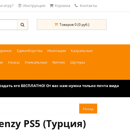
и игру?
Инструкции
Корзина
Контакты
Товаров 0 (0 руб.)
еринок
Единоборства
Имитация
Казуальные
ии
Ужасы
Уникальные
Фитнес
Шутеры
дать его БЕСПЛАТНО! От вас нам нужна только почта вида
enzy PS5 (Турция)