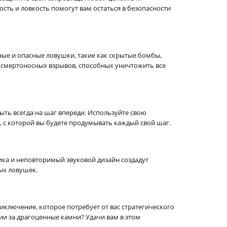
сть и ловкость помогут вам остаться в безопасности
ные и опасные ловушки, такие как скрытые бомбы,
т смертоносных взрывов, способных уничтожить все
быть всегда на шаг впереди. Используйте свою
, с которой вы будете продумывать каждый свой шаг.
ка и неповторимый звуковой дизайн создадут
ых ловушек.
иключение, которое потребует от вас стратегического
ии за драгоценные камни? Удачи вам в этом