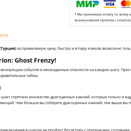
* Мы принимаем оплату по всему ми
возникновения проблем с оплатой
 (0)
 (Турция)
за приемлимую цену, быстро и в пару кликов, возможно тольк
on: Ghost Frenzy!
ут волнующие события и неожиданные опасности на каждом шагу. При
 удивительные тайны.
и
и шахт спрятано множество драгоценных камней, которые только и жд
 эмоций. Чем больше вы соберете драгоценных камней, тем выше вы по
и приключения в шахтах не пройдут без встреч с призраками, готовым