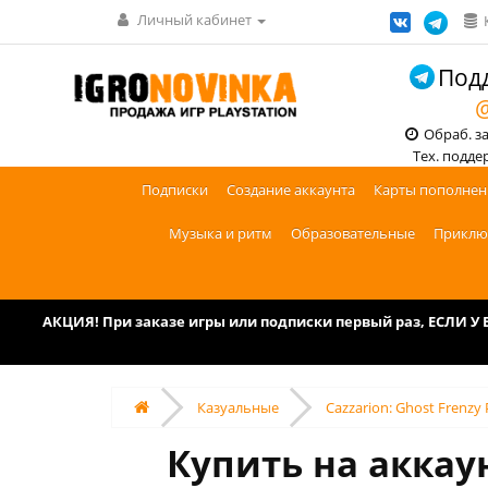
Личный кабинет
Подд
@
Обраб. зак
Тех. поддерж
Подписки
Создание аккаунта
Карты пополнен
Музыка и ритм
Образовательные
Приклю
АКЦИЯ! При заказе игры или подписки первый раз, ЕСЛИ 
Казуальные
Cazzarion: Ghost Frenzy
Купить на аккаун