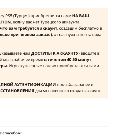
enzy PS5 (Турция) приобретается нами
НА ВАШ
ATION
, если у вас нет Турецкого аккаунта
то вам требуется аккаунт
, создадим бесплатно в
лько при первом заказе)
, от вас нужна почта вида
 указываете нам
ДОСТУПЫ К АККАУНТУ
(вводите в
й мы в рабочее время
в течении 40-50 минут
гры
. Игры купленные ночью приобретаются нами
АПНОЙ АУТЕНТИФИКАЦИИ
просьба заранее в
ОССТАНОВЛЕНИЯ
для мгновенного входа в аккаунт.
 способом: