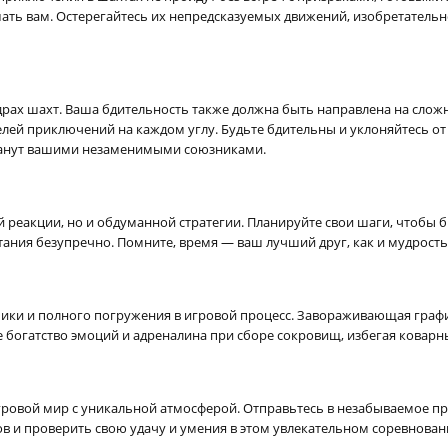
ать вам. Остерегайтесь их непредсказуемых движений, изобретательно
едрах шахт. Ваша бдительность также должна быть направлена на слож
лей приключений на каждом углу. Будьте бдительны и уклоняйтесь о
танут вашими незаменимыми союзниками.
ой реакции, но и обдуманной стратегии. Планируйте свои шаги, чтобы 
тания безупречно. Помните, время — ваш лучший друг, как и мудрость
ики и полного погружения в игровой процесс. Завораживающая графи
 богатство эмоций и адреналина при сборе сокровищ, избегая коварн
игровой мир с уникальной атмосферой. Отправьтесь в незабываемое пр
ов и проверить свою удачу и умения в этом увлекательном соревнован