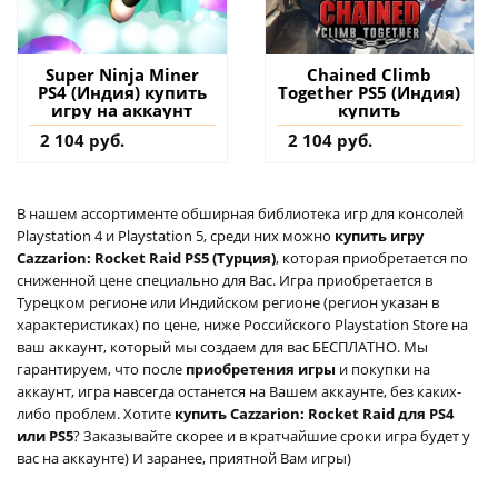
Super Ninja Miner
Chained Climb
PS4 (Индия) купить
Together PS5 (Индия)
игру на аккаунт
купить
2 104 руб.
2 104 руб.
В нашем ассортименте обширная библиотека игр для консолей
Playstation 4 и Playstation 5, среди них можно
купить игру
Cazzarion: Rocket Raid PS5 (Турция)
, которая приобретается по
сниженной цене специально для Вас. Игра приобретается в
Турецком регионе или Индийском регионе (регион указан в
характеристиках) по цене, ниже Российского Playstation Store на
ваш аккаунт, который мы создаем для вас БЕСПЛАТНО. Мы
гарантируем, что после
приобретения игры
и покупки на
аккаунт, игра навсегда останется на Вашем аккаунте, без каких-
либо проблем. Хотите
купить Cazzarion: Rocket Raid для PS4
или PS5
? Заказывайте скорее и в кратчайшие сроки игра будет у
вас на аккаунте) И заранее, приятной Вам игры)