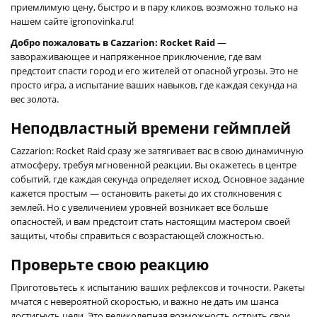
приемлимую цену, быстро и в пару кликов, возможно только на
нашем сайте igronovinka.ru!
Добро пожаловать в Cazzarion: Rocket Raid
—
завораживающее и напряженное приключение, где вам
предстоит спасти город и его жителей от опасной угрозы. Это не
просто игра, а испытание ваших навыков, где каждая секунда на
вес золота.
Неподвластный времени геймплей
Cazzarion: Rocket Raid сразу же затягивает вас в свою динамичную
атмосферу, требуя мгновенной реакции. Вы окажетесь в центре
событий, где каждая секунда определяет исход. Основное задание
кажется простым — остановить ракеты до их столкновения с
землей. Но с увеличением уровней возникает все больше
опасностей, и вам предстоит стать настоящим мастером своей
защиты, чтобы справиться с возрастающей сложностью.
Проверьте свою реакцию
Приготовьтесь к испытанию ваших рефлексов и точности. Ракеты
мчатся с невероятной скоростью, и важно не дать им шанса
достигнуть цели. Это великолепная возможность острить свои