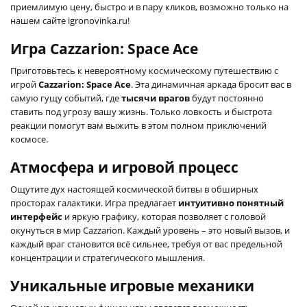
приемлимую цену, быстро и в пару кликов, возможно только на
нашем сайте igronovinka.ru!
Игра Cazzarion: Space Ace
Приготовьтесь к невероятному космическому путешествию с
игрой
Cazzarion: Space Ace
. Эта динамичная аркада бросит вас в
самую гущу событий, где
тысячи врагов
будут постоянно
ставить под угрозу вашу жизнь. Только ловкость и быстрота
реакции помогут вам выжить в этом полном приключений
космосе.
Атмосфера и игровой процесс
Ощутите дух настоящей космической битвы в обширных
просторах галактики. Игра предлагает
интуитивно понятный
интерфейс
и яркую графику, которая позволяет с головой
окунуться в мир Cazzarion. Каждый уровень – это новый вызов, и
каждый враг становится всё сильнее, требуя от вас предельной
концентрации и стратегического мышления.
Уникальные игровые механики