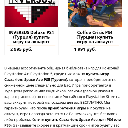
INVERSUS Deluxe PS4
Coffee Crisis PS4
(Турция) купить
(Турция) купить
игру на аккаунт
игру на аккаунт
2 995 руб.
1 991 руб.
В нашем ассортименте обширная библиотека игр для консолей
Playstation 4 и Playstation 5, среди них можно
купить игру
Cazzarion: Space Ace PS5 (Турция)
, которая приобретается по
сниженной цене специально для Вас. Игра приобретается в
Турецком регионе или Индийском регионе (регион указан в
характеристиках) по цене, ниже Российского Playstation Store на
ваш аккаунт, который мы создаем для вас БЕСПЛАТНО. Мы
гарантируем, что после
приобретения игры
и покупки на
аккаунт, игра навсегда останется на Вашем аккаунте, без каких-
либо проблем. Хотите
купить Cazzarion: Space Ace для PS4 или
PS5
? Заказывайте скорее и в кратчайшие сроки игра будет у вас