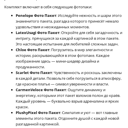
Комплект включает в себя следующие фотопаки:
Penelope Фото Пакет
: Исследуйте нежность и шарм этого
знаменитого пакета, разгадка которого принесёт немало
удовольствия и неожиданных моментов.
LatexUsagi Фото Пакет
: Откройте для себя загадочность и
интригу, прячущихся за каждой картинкой в этом пакете.
Это настоящее испытание для любителей сложных задач.
Chloe Фото Пакет
: Погрузитесь в мир элегантности и
истории, раскрывающейся в этом фотопаке. Каждое
изображение здесь — мини-шедевр дизайна и
продуманности.
Scarlet Фото Пакет
: Чувственность и роскошь заключены
в каждой детали. Позвольте себе погрузиться в атмосферу,
где красное платье — символ уверенности и власти.
CarmenVeloce Фото Пакет
: Ощутите динамику и
энергетику, которыми этот пакет взломов полон до краёв.
Каждый уровень — буквально взрыв адреналина и ярких
красок.
PlushyPixel Фото Пакет
: Симпатия и уют — вот главные
элементы этого пакета. Отдохните душой с каждой новой
разгаданной картинкой.