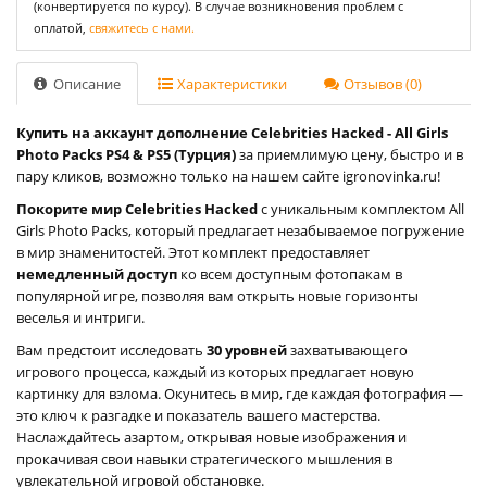
(конвертируется по курсу). В случае возникновения проблем с
оплатой,
свяжитесь с нами.
Описание
Характеристики
Отзывов (0)
Купить на аккаунт дополнение Celebrities Hacked - All Girls
Photo Packs PS4 & PS5 (Турция)
за приемлимую цену, быстро и в
пару кликов, возможно только на нашем сайте igronovinka.ru!
Покорите мир Celebrities Hacked
с уникальным комплектом All
Girls Photo Packs, который предлагает незабываемое погружение
в мир знаменитостей. Этот комплект предоставляет
немедленный доступ
ко всем доступным фотопакам в
популярной игре, позволяя вам открыть новые горизонты
веселья и интриги.
Вам предстоит исследовать
30 уровней
захватывающего
игрового процесса, каждый из которых предлагает новую
картинку для взлома. Окунитесь в мир, где каждая фотография —
это ключ к разгадке и показатель вашего мастерства.
Наслаждайтесь азартом, открывая новые изображения и
прокачивая свои навыки стратегического мышления в
увлекательной игровой обстановке.