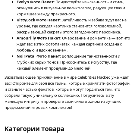
Evelyn Фото Пакет
: Почувствуйте изысканность и стиль,
окунувшись в визуальное великолепие, радующее глаз и
кормящее жажду прекрасного.
KittyLock Фото Пакет
: Затейливость и забава ждут вас на
уровне, где каждая картинка становится головоломкой,
раскрывающей секреты этого загадочного персонажа.
Amourlily Фото Пакет
: Очарование и романтика — вот что
ждёт вас в этих фотопакетах, каждая картинка создана с
любовью и вдохновением.
NoirPetal Фото Пакет
: Воплощение таинственности и
глубоких серых тонов. Прикоснитесь к искусству, где
каждый элемент продуман до мелочей.
Захватывающее приключение в мире Celebrities Hacked уже ждет
вас! Откройте для себя все тайны, которые хранят эти фотографии,
и станьте частью фанатов, которые могут гордиться тем, что
собрали такую уникальную коллекцию. Погрузитесь в эту
манящую интригу и проверьте свои силы в одном из лучших
предложений игровых комплектов!
Категории товара