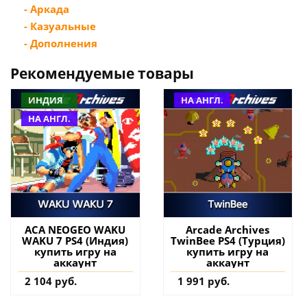
- Аркада
- Казуальные
- Дополнения
Рекомендуемые товары
ИНДИЯ
НА АНГЛ.
НА АНГЛ.
ACA NEOGEO WAKU
Arcade Archives
WAKU 7 PS4 (Индия)
TwinBee PS4 (Турция)
купить игру на
купить игру на
аккаунт
аккаунт
2 104 руб.
1 991 руб.