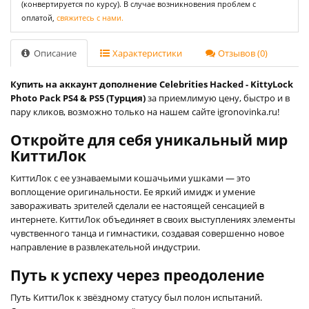
(конвертируется по курсу). В случае возникновения проблем с
оплатой,
свяжитесь с нами.
Описание
Характеристики
Отзывов (0)
Купить на аккаунт дополнение Celebrities Hacked - KittyLock
Photo Pack PS4 & PS5 (Турция)
за приемлимую цену, быстро и в
пару кликов, возможно только на нашем сайте igronovinka.ru!
Откройте для себя уникальный мир
КиттиЛок
КиттиЛок с ее узнаваемыми кошачьими ушками — это
воплощение оригинальности. Ее яркий имидж и умение
завораживать зрителей сделали ее настоящей сенсацией в
интернете. КиттиЛок объединяет в своих выступлениях элементы
чувственного танца и гимнастики, создавая совершенно новое
направление в развлекательной индустрии.
Путь к успеху через преодоление
Путь КиттиЛок к звёздному статусу был полон испытаний.