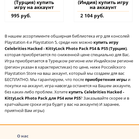
(Турция) купить
(Индия) купить игру
игру на аккаунт
на аккаунт
995 руб.
2 104 руб.
В нашем ассортименте обширная библиотека игр для консолей
Playstation 4 и Playstation 5, среди них можно
купить игру
Celebrities Hacked - KittyLock Photo Pack PS4 & PS5 (Турция)
,
которая приобретается по сниженной цене специально для Вас.
Игра приобретается в Турецком регионе или Индийском регионе
(регион указан в характеристиках) по цене, ниже Российского
Playstation Store на ваш аккаунт, который мы создаем для вас
БЕСПЛАТНО. Мы гарантируем, что после
приобретения игры
и
покупки на аккаунт, игра навсегда останется на Вашем аккаунте,
без каких-либо проблем. Хотите
купить Celebrities Hacked -
KittyLock Photo Pack для PS4 или PS5
? Заказывайте скорее и в
кратчайшие сроки игра будет у вас на аккаунте) И заранее,
приятной Вам игры)
О нас