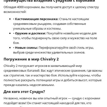
Преимущества владения Сундуком с коронами
Обладая 4000 коронами, вы получаете доступ к целому спектру
возможностей:
•
Кастомизация персонажа:
Станьте настоящим
средневековым рыцарем, создавая собственные
уникальные образы и костюмы.
•
Оружие и доспехи:
Покупайте новейшие модели для
того, чтобы подчеркнуть свою силу и мужество на поле
боя.
•
Новые скины:
Переформатируйте свой стиль игры,
выбрав среди множества удивительных скинов.
Погружение в мир Chivalry 2
Chivalry 2 погружает игроков в захватывающий мир
средневековых баталий. Вас ждут эпические сражения, где важны
как стратегия, так и мастерство боя. Используйте короны, чтобы
полностью раскрыть потенциал игры и добиться высот, которые
прежде казались недосягаемыми.
Для кого этот Сундук?
Не важно, новичок вы или опытный игрок — сундук с коронами
подойдет всем! Он станет настоящей находкой для тех, кто