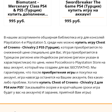
Biomutant -
Swordbreaker The
Mercenary Class PS4
Game PS4 (Турция)
& PS5 (Турция)
купить игру на
купить дополнение
аккаунт
на аккаунт
995 руб.
995 руб.
В нашем ассортименте обширная библиотека игр для консолей
Playstation 4 и Playstation 5, среди них можно
купить игру Chest
of Crowns - Chivalry 2 PS5 (Турция)
, которая приобретается по
сниженной цене специально для Вас. Игра приобретается в
Турецком регионе или Индийском регионе (регион указан в
характеристиках) по цене, ниже Российского Playstation Store на
ваш аккаунт, который мы создаем для вас БЕСПЛАТНО. Мы
гарантируем, что после
приобретения игры
и покупки на
аккаунт, игра навсегда останется на Вашем аккаунте, без каких-
либо проблем. Хотите
купить Chest of Crowns - Chivalry 2 для
PS4 или PS5
? Заказывайте скорее и в кратчайшие сроки игра
будет у вас на аккаунте) И заранее, приятной Вам игры)