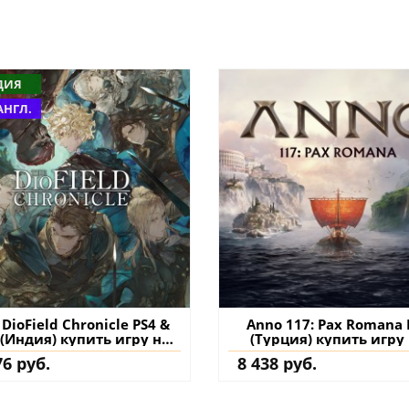
ДИЯ
АНГЛ.
 DioField Chronicle PS4 &
Anno 117: Pax Romana 
 (Индия) купить игру на
(Турция) купить игру
аккаунт
аккаунт
76 руб.
8 438 руб.