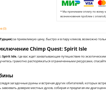
* Мы принимаем оплату по всему ми
возникновения проблем с оплатой
 (0)
(Турция)
за приемлимую цену, быстро и в пару кликов, возможно только
лючение Chimp Quest: Spirit Isle
Spirit Isle
, где вас ждет захватывающее путешествие по экзотически
аучитесь грамотно распоряжаться ограниченными ресурсами, спасайте
убины
сследуя загадочные руины и встречая других обитателей, которых встре
завоевать доверие местных духов, собирая и предлагая им драгоценн