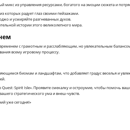
льный микс из управления ресурсами, богатого на эмоции сюжета и пот
из которых радует глаз своими пейзажами.
джо и усмиряйте разгневанных духов.
ательной истории этого великолепного мира.
нем
 временем с грамотным и расслабляющим, но увлекательным балансом
вания всему игровому процессу.
еняющимся биомам и ландшафтам, что добавляет градус веселья и увле
ей.
Quest: Spirit Isle». Проявите смекалку и остроумие, чтобы помочь в
ашего стратегического ума и внеш-чувств.
ий уже сегодня!»