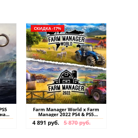
СКИДКА -17%
PS5
Farm Manager World x Farm
 на
Manager 2022 PS4 & PS5
(Турция) купить
4 891 руб.
5 870 руб.