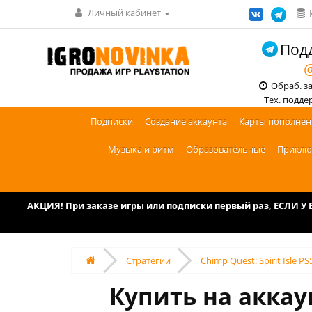
Личный кабинет
Подд
@
Обраб. зак
Тех. поддерж
Подписки
Создание аккаунта
Карты пополнен
Музыка и ритм
Образовательные
Приклю
АКЦИЯ! При заказе игры или подписки первый раз, ЕСЛИ 
Стратегии
Chimp Quest: Spirit Isle PS
Купить на аккаун