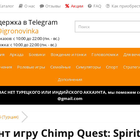
Каталог
О нас
Отзывы
Акции
FAQ
Как приобрест
ержка в Telegram
igronovinka
азов: с 10:00 до 22:00 (пн. - вс.)
ка: с 10:00 до 22:00 (пн. - вс.)
ия
Аркада
Боевики
Вождение и гонки
Головоломки
Для веч
чения
Ролевые игры
Семейные
Симуляторы
Спорт
Стратег
Дополнения
У ВАС НЕТ ТУРЕЦКОГО ИЛИ ИНДИЙСКОГО АККАУНТА, мы поможем соз
@gmail.com
5 (Турция)
т игру Chimp Quest: Spirit 