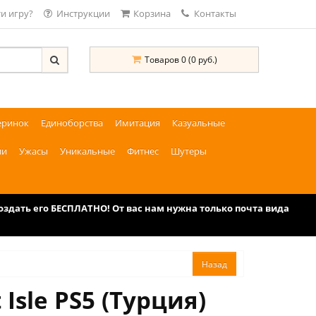
и игру?
Инструкции
Корзина
Контакты
Товаров 0 (0 руб.)
еринок
Единоборства
Имитация
Казуальные
ии
Ужасы
Уникальные
Фитнес
Шутеры
дать его БЕСПЛАТНО! От вас нам нужна только почта вида
Isle PS5 (Турция)