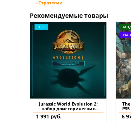
- Стратегии
Рекомендуемые товары
DLC
ИН
НА 
Jurassic World Evolution 2:
The
набор доисторических
PS5
морских ящеров PS4 & PS5
1 991 руб.
6 9
(Турция) купить дополнение
на аккаунт