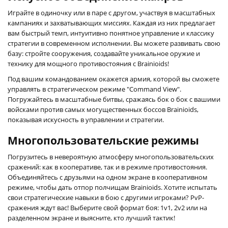
Играйте в одиночку или в паре с другом, участвуя в масштабных
кампаниях и захватывающих миссиях. Каждая из них предлагает
вам быстрый темп, интуитивно понятное управление и классику
стратегии в современном исполнении. Вы можете развивать свою
базу: стройте сооружения, создавайте уникальное оружие и
технику для мощного противостояния с Brainioids!
Под вашим командованием окажется армия, которой вы сможете
управлять в стратегическом режиме "Command View".
Погружайтесь в масштабные битвы, сражаясь бок о бок с вашими
войсками против самых могущественных боссов Brainioids,
показывая искусность в управлении и стратегии.
Многопользовательские режимы
Погрузитесь в невероятную атмосферу многопользовательских
сражений: как в кооперативе, так и в режиме противостояния.
Объединяйтесь с друзьями на одном экране в кооперативном
режиме, чтобы дать отпор полчищам Brainioids. Хотите испытать
свои стратегические навыки в бою с другими игроками? PvP-
сражения ждут вас! Выберите свой формат боя: 1v1, 2v2 или на
разделенном экране и выясните, кто лучший тактик!