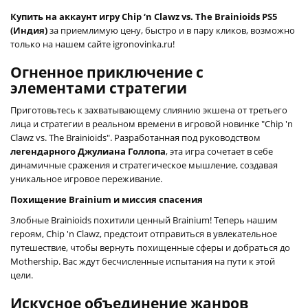
Купить на аккаунт игру Chip ‘n Clawz vs. The Brainioids PS5
(Индия)
за приемлимую цену, быстро и в пару кликов, возможно
только на нашем сайте igronovinka.ru!
Огненное приключение с
элементами стратегии
Приготовьтесь к захватывающему слиянию экшена от третьего
лица и стратегии в реальном времени в игровой новинке "Chip 'n
Clawz vs. The Brainioids". Разработанная под руководством
легендарного Джулиана Голлопа
, эта игра сочетает в себе
динамичные сражения и стратегическое мышление, создавая
уникальное игровое переживание.
Похищение Brainium и миссия спасения
Злобные Brainioids похитили ценный Brainium! Теперь нашим
героям, Chip 'n Clawz, предстоит отправиться в увлекательное
путешествие, чтобы вернуть похищенные сферы и добраться до
Mothership. Вас ждут бесчисленные испытания на пути к этой
цели.
Искусное объединение жанров