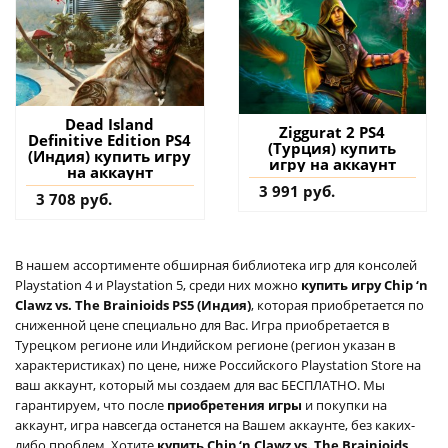
Dead Island
Ziggurat 2 PS4
Definitive Edition PS4
(Турция) купить
(Индия) купить игру
игру на аккаунт
на аккаунт
3 991 руб.
3 708 руб.
В нашем ассортименте обширная библиотека игр для консолей
Playstation 4 и Playstation 5, среди них можно
купить игру Chip ‘n
Clawz vs. The Brainioids PS5 (Индия)
, которая приобретается по
сниженной цене специально для Вас. Игра приобретается в
Турецком регионе или Индийском регионе (регион указан в
характеристиках) по цене, ниже Российского Playstation Store на
ваш аккаунт, который мы создаем для вас БЕСПЛАТНО. Мы
гарантируем, что после
приобретения игры
и покупки на
аккаунт, игра навсегда останется на Вашем аккаунте, без каких-
либо проблем. Хотите
купить Chip ‘n Clawz vs. The Brainioids