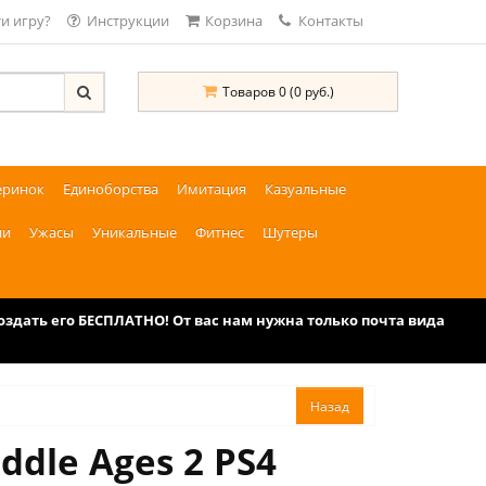
и игру?
Инструкции
Корзина
Контакты
Товаров 0 (0 руб.)
еринок
Единоборства
Имитация
Казуальные
ии
Ужасы
Уникальные
Фитнес
Шутеры
дать его БЕСПЛАТНО! От вас нам нужна только почта вида
ddle Ages 2 PS4