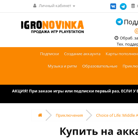
Личный кабинет
Подд
@
Обраб. зак
Тех. поддерж
Подписки
Создание аккаунта
Карты пополнен
Музыка и ритм
Образовательные
Приклю
АКЦИЯ! При заказе игры или подписки первый раз, ЕСЛИ 
Приключения
Choice of Life: Middle 
Купить на акка