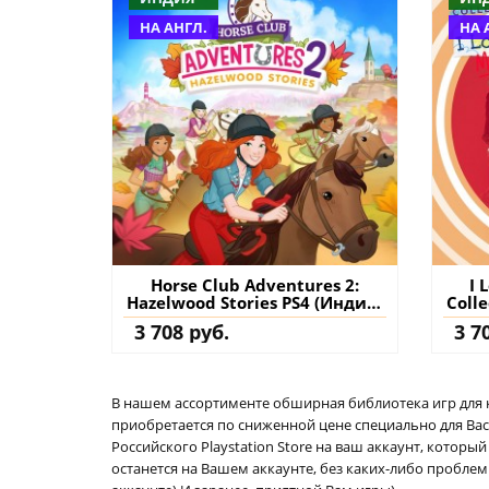
НА АНГЛ.
НА 
Horse Club Adventures 2:
I 
Hazelwood Stories PS4 (Индия)
Colle
купить игру на аккаунт
к
3 708 руб.
3 7
В нашем ассортименте обширная библиотека игр для кон
приобретается по сниженной цене специально для Вас.
Российского Playstation Store на ваш аккаунт, котор
останется на Вашем аккаунте, без каких-либо проблем