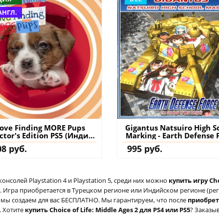
АНГЛ.
Love Finding MORE Pups
Gigantus Natsuiro High S
ctor's Edition PS5 (Индия)
Marking - Earth Defense 
упить игру на аккаунт
4.1: The Shadow of New D
08 руб.
995 руб.
PS4 (Турция) купит
дополнение на аккау
солей Playstation 4 и Playstation 5, среди них можно
купить игру Cho
 Игра приобретается в Турецком регионе или Индийском регионе (реги
ый мы создаем для вас БЕСПЛАТНО. Мы гарантируем, что после
приобре
. Хотите
купить Choice of Life: Middle Ages 2 для PS4 или PS5
? Заказыв