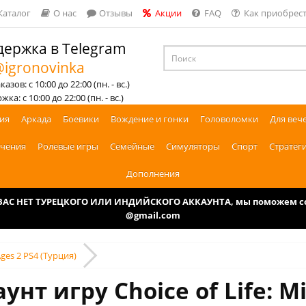
Каталог
О нас
Отзывы
Акции
FAQ
Как приобрест
ержка в Telegram
igronovinka
азов: с 10:00 до 22:00 (пн. - вс.)
ка: с 10:00 до 22:00 (пн. - вс.)
ия
Аркада
Боевики
Вождение и гонки
Головоломки
Для веч
чения
Ролевые игры
Семейные
Симуляторы
Спорт
Стратег
Дополнения
У ВАС НЕТ ТУРЕЦКОГО ИЛИ ИНДИЙСКОГО АККАУНТА, мы поможем соз
@gmail.com
Ages 2 PS4 (Турция)
унт игру Choice of Life: Mi