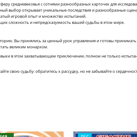
осферу средневековья с сотнями разнообразных карточек для исследова
нный выбор открывает уникальные последствия и разнообразные сцен
гатый игровой опыт и множество испытаний.
щих сложность и непредсказуемость вашей судьбы в этом мире.
ою историю. Вы принялись за ценный урок управления и готовы принима
 стать великим монархом.
навыки в этом захватывающем приключении, полном не только испытан
те свою судьбу: обратитесь к рассудку, но не забывайте о сердечност
ДИЯ
DLC