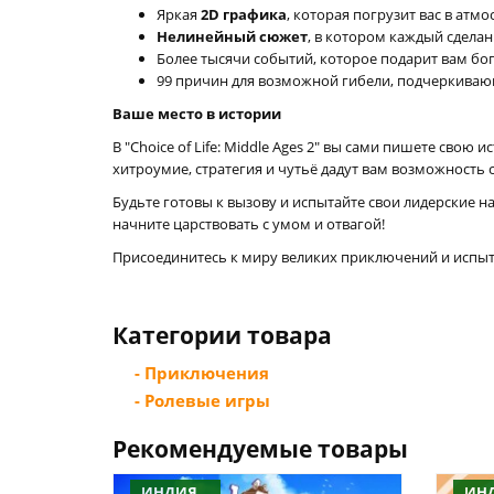
Яркая
2D графика
, которая погрузит вас в атм
Нелинейный сюжет
, в котором каждый сдела
Более тысячи событий, которое подарит вам бо
99 причин для возможной гибели, подчеркиваю
Ваше место в истории
В "Choice of Life: Middle Ages 2" вы сами пишете св
хитроумие, стратегия и чутьё дадут вам возможность
Будьте готовы к вызову и испытайте свои лидерские 
начните царствовать с умом и отвагой!
Присоединитесь к миру великих приключений и испытай
Категории товара
- Приключения
- Ролевые игры
Рекомендуемые товары
ИНДИЯ
ИН