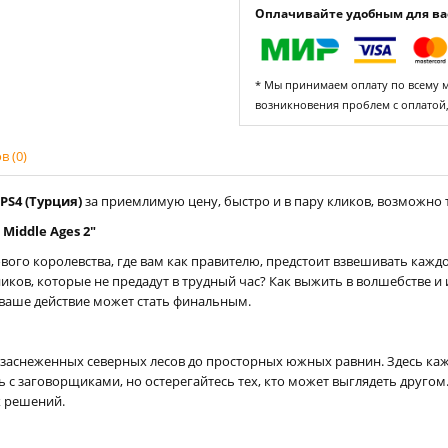
Оплачивайте удобным для вас
* Мы принимаем оплату по всему ми
возникновения проблем с оплатой
 (0)
 PS4 (Турция)
за приемлимую цену, быстро и в пару кликов, возможно т
 Middle Ages 2"
вого королевства, где вам как правителю, предстоит взвешивать кажд
ников, которые не предадут в трудный час? Как выжить в волшебстве 
дое ваше действие может стать финальным.
т заснеженных северных лесов до просторных южных равнин. Здесь ка
 с заговорщиками, но остерегайтесь тех, кто может выглядеть другом
х решений.