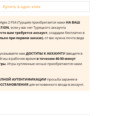
Купить в один клик
le Ages 2 PS4 (Турция) приобретается нами
НА ВАШ
ATION
, если у вас нет Турецкого аккаунта
то вам требуется аккаунт
, создадим бесплатно в
лько при первом заказе)
, от вас нужна почта вида
 указываете нам
ДОСТУПЫ К АККАУНТУ
(вводите в
й мы в рабочее время
в течении 40-50 минут
гры
. Игры купленные ночью приобретаются нами
АПНОЙ АУТЕНТИФИКАЦИИ
просьба заранее в
ОССТАНОВЛЕНИЯ
для мгновенного входа в аккаунт.