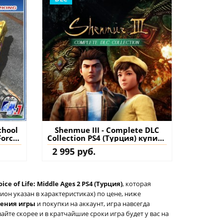
chool
Shenmue III - Complete DLC
Force
Collection PS4 (Турция) купить
espair
дополнение на аккаунт
2 995 руб.
ь
нт
ice of Life: Middle Ages 2 PS4 (Турция)
, которая
он указан в характеристиках) по цене, ниже
тения игры
и покупки на аккаунт, игра навсегда
айте скорее и в кратчайшие сроки игра будет у вас на