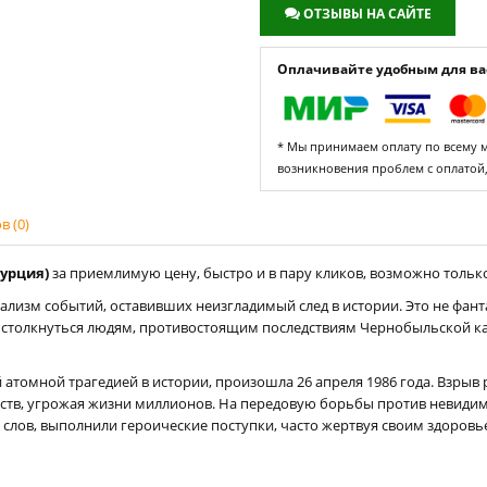
ОТЗЫВЫ НА САЙТЕ
Оплачивайте удобным для вас
* Мы принимаем оплату по всему ми
возникновения проблем с оплатой
 (0)
Турция)
за приемлимую цену, быстро и в пару кликов, возможно только 
еализм событий, оставивших неизгладимый след в истории. Это не фан
столкнуться людям, противостоящим последствиям Чернобыльской ка
й атомной трагедией в истории, произошла 26 апреля 1986 года. Взры
тв, угрожая жизни миллионов. На передовую борьбы против невидим
х слов, выполнили героические поступки, часто жертвуя своим здоров