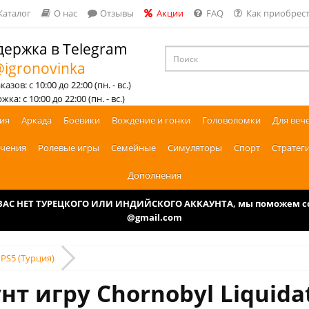
Каталог
О нас
Отзывы
Акции
FAQ
Как приобрест
ержка в Telegram
igronovinka
азов: с 10:00 до 22:00 (пн. - вс.)
ка: с 10:00 до 22:00 (пн. - вс.)
ия
Аркада
Боевики
Вождение и гонки
Головоломки
Для веч
чения
Ролевые игры
Семейные
Симуляторы
Спорт
Стратег
Дополнения
У ВАС НЕТ ТУРЕЦКОГО ИЛИ ИНДИЙСКОГО АККАУНТА, мы поможем соз
@gmail.com
 PS5 (Турция)
нт игру Chornobyl Liquidat