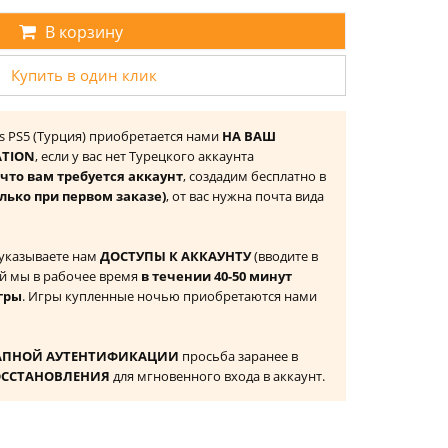
В корзину
Купить в один клик
rs PS5 (Турция) приобретается нами
НА ВАШ
ATION
, если у вас нет Турецкого аккаунта
то вам требуется аккаунт
, создадим бесплатно в
лько при первом заказе)
, от вас нужна почта вида
 указываете нам
ДОСТУПЫ К АККАУНТУ
(вводите в
й мы в рабочее время
в течении 40-50 минут
гры
. Игры купленные ночью приобретаются нами
АПНОЙ АУТЕНТИФИКАЦИИ
просьба заранее в
ОССТАНОВЛЕНИЯ
для мгновенного входа в аккаунт.