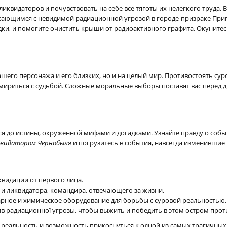
ликвидаторов и почувствовать на себе все тяготы их нелегкого труда
жающимся с невидимой радиационной угрозой в городе-призраке Прип
ки, и помогите очистить крыши от радиоактивного графита. Окунитес
ашего персонажа и его близких, но и на целый мир. Противостоять су
мириться с судьбой. Сложные моральные выборы поставят вас перед д
 до истины, окруженной мифами и догадками. Узнайте правду о событ
квидатором Чернобыля
и погрузитесь в события, навсегда изменившие
видации от первого лица.
 и ликвидатора, командира, отвечающего за жизни.
ное и химическое оборудование для борьбы с суровой реальностью.
в радиационної угрозы, чтобы выжить и победить в этом остром прот
в реальность и возможность прикоснуться к одной из самых трагичных