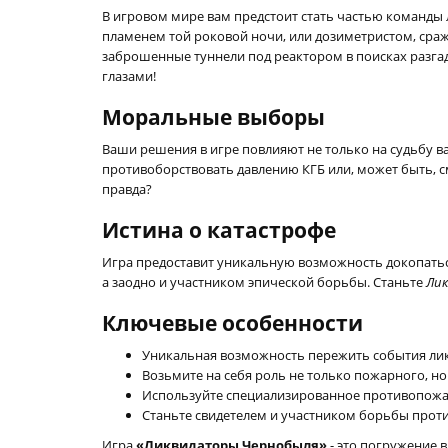
В игровом мире вам предстоит стать частью команды 
пламенем той роковой ночи, или дозиметристом, сра
заброшенные туннели под реактором в поисках разгад
глазами!
Моральные выборы
Ваши решения в игре повлияют не только на судьбу в
противоборствовать давлению КГБ или, может быть, с
правда?
Истина о катастрофе
Игра предоставит уникальную возможность докопаться
а заодно и участником эпической борьбы. Станьте
Ли
Ключевые особенности
Уникальная возможность пережить события лик
Возьмите на себя роль не только пожарного, но
Используйте специализированное противопожар
Станьте свидетелем и участником борьбы проти
Игра
«Ликвидаторы Чернобыля»
- это погружение 