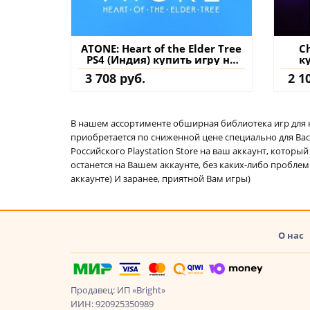
ATONE: Heart of the Elder Tree
C
PS4 (Индия) купить игру на
к
аккаунт
3 708 руб.
2 1
В нашем ассортименте обширная библиотека игр для кон
приобретается по сниженной цене специально для Вас.
Российского Playstation Store на ваш аккаунт, котор
останется на Вашем аккаунте, без каких-либо проблем
аккаунте) И заранее, приятной Вам игры)
О нас
Продавец: ИП «Bright»
ИИН: 920925350989