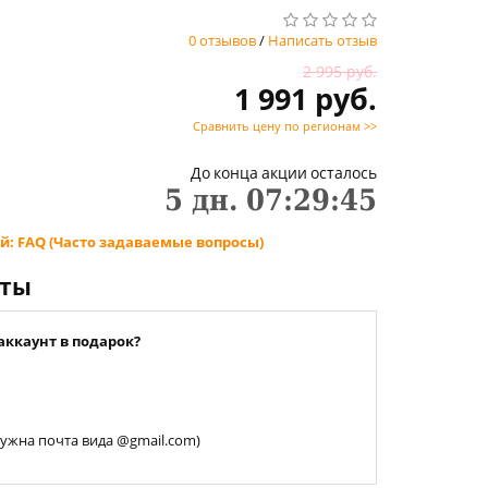
0 отзывов
/
Написать отзыв
2 995 руб.
1 991 руб.
Сравнить цену по регионам >>
До конца акции осталось
5
дн.
07
:
29
:
44
й: FAQ (Часто задаваемые вопросы)
нты
аккаунт в подарок?
 нужна почта вида @gmail.com)