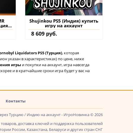
MR
Shujinkou PS5 (Индия) купить
ция)
игру на аккаунт
на
8 609 руб.
rnobyl Liquidators PS5 (Турция)
, которая
он указан в характеристиках) по цене, ниже
тения игры
и покупки на аккаунт, игра навсегда
скорее и в кратчайшие сроки игра будет у вас на
Контакты
через Турцию / Индию на аккаунт - ИгроНовинка © 2026
товаров, доставка ключей и поддержка пользователей
ории России, Казахстана, Беларуси и других стран СНГ