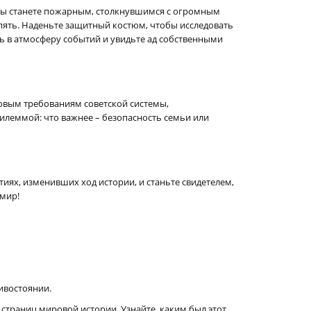
. Вы станете пожарным, столкнувшимся с огромным
ять. Наденьте защитный костюм, чтобы исследовать
ь в атмосферу событий и увидьте ад собственными
ровым требованиям советской системы,
илеммой: что важнее – безопасность семьи или
иях, изменивших ход истории, и станьте свидетелем,
 мир!
ивостоянии.
 страниц мировой истории. Узнайте, каким был этот