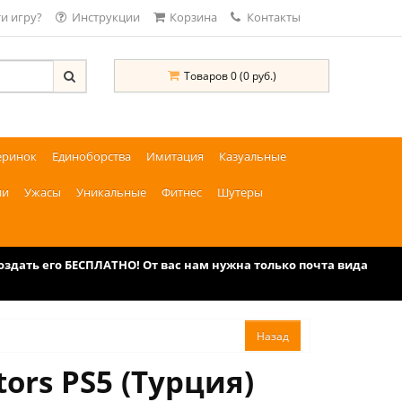
и игру?
Инструкции
Корзина
Контакты
Товаров 0 (0 руб.)
еринок
Единоборства
Имитация
Казуальные
ии
Ужасы
Уникальные
Фитнес
Шутеры
дать его БЕСПЛАТНО! От вас нам нужна только почта вида
ors PS5 (Турция)