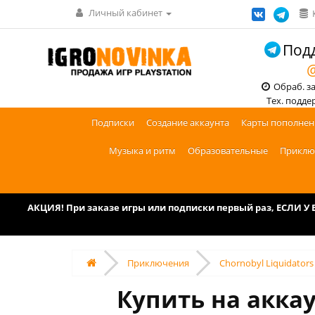
Личный кабинет
Подд
@
Обраб. зак
Тех. поддерж
Подписки
Создание аккаунта
Карты пополнен
Музыка и ритм
Образовательные
Приклю
АКЦИЯ! При заказе игры или подписки первый раз, ЕСЛИ 
Приключения
Chornobyl Liquidators
Купить на аккау