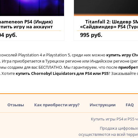
hameneon PS4 (Индия)
Titanfall 2: Шедевр S
упить игру на аккаунт
«Сайдвиндер» PS4 (Тур
купить дополнение 
04 руб.
995 руб.
аккаунт
солей Playstation 4 и Playstation 5, среди них можно
купить игру Cho
 Игра приобретается в Турецком регионе или Индийском регионе (реги
ый мы создаем для вас БЕСПЛАТНО. Мы гарантируем, что после
приобре
. Хотите
купить Chornobyl Liquidators для PS4 или PS5
? Заказывайте 
Отзывы
Как приобрести игру?
Инструкции
FAQ
Купить игры PS4 и PS5 
Продажа цифровых 
осуществляются на всей террит