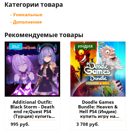
Категории товара
- Уникальные
- Дополнения
Рекомендуемые товары
DLC
ИНДИЯ
Additional Outfit:
Doodle Games
Black Storm - Death
Bundle: Heaven &
end re;Quest PS4
Hell PS4 (Индия)
(Турция) купить
купить игру на
дополнение на
аккаунт
995 руб.
3 708 руб.
аккаунт