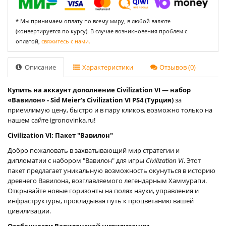
* Мы принимаем оплату по всему миру, в любой валюте
(конвертируется по курсу). В случае возникновения проблем с
оплатой,
свяжитесь с нами.
Описание
Характеристики
Отзывов (0)
Купить на аккаунт дополнение Civilization VI — набор
«Вавилон» - Sid Meier's Civilization VI PS4 (Турция)
за
приемлимую цену, быстро и в пару кликов, возможно только на
нашем сайте igronovinka.ru!
Civilization VI: Пакет "Вавилон"
Добро пожаловать в захватывающий мир стратегии и
дипломатии с набором "Вавилон" для игры
Civilization VI
. Этот
пакет предлагает уникальную возможность окунуться в историю
древнего Вавилона, возглавляемого легендарным Хаммурапи.
Открывайте новые горизонты на полях науки, управления и
инфраструктуры, прокладывая путь к процветанию вашей
цивилизации.
Особенности Вавилонской цивилизации