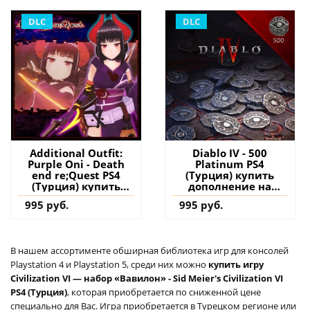
DLC
DLC
Additional Outfit:
Diablo IV - 500
Purple Oni - Death
Platinum PS4
end re;Quest PS4
(Турция) купить
(Турция) купить
дополнение на
дополнение на
аккаунт
995 руб.
995 руб.
аккаунт
В нашем ассортименте обширная библиотека игр для консолей
Playstation 4 и Playstation 5, среди них можно
купить игру
Civilization VI — набор «Вавилон» - Sid Meier's Civilization VI
PS4 (Турция)
, которая приобретается по сниженной цене
специально для Вас. Игра приобретается в Турецком регионе или