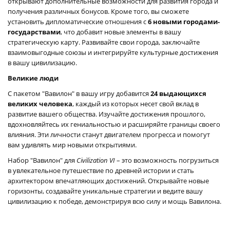
открывают дополнительные возможности для развития города и
получения различных бонусов. Кроме того, вы сможете
установить дипломатические отношения с
6 новыми городами-
государствами
, что добавит новые элементы в вашу
стратегическую карту. Развивайте свои города, заключайте
взаимовыгодные союзы и интегрируйте культурные достижения
в вашу цивилизацию.
Великие люди
С пакетом "Вавилон" в вашу игру добавится
24 выдающихся
великих человека
, каждый из которых несет свой вклад в
развитие вашего общества. Изучайте достижения прошлого,
вдохновляйтесь их гениальностью и расширяйте границы своего
влияния. Эти личности станут двигателем прогресса и помогут
вам удивлять мир новыми открытиями.
Набор "Вавилон" для
Civilization VI
– это возможность погрузиться
в увлекательное путешествие по древней истории и стать
архитектором впечатляющих достижений. Открывайте новые
горизонты, создавайте уникальные стратегии и ведите вашу
цивилизацию к победе, демонстрируя всю силу и мощь Вавилона.