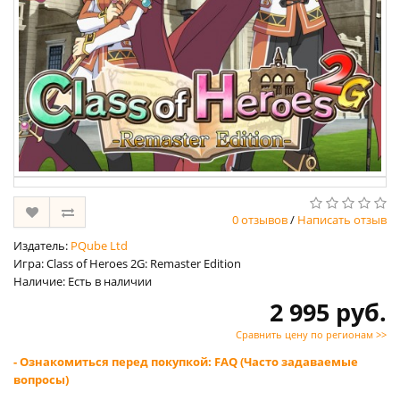
0 отзывов
/
Написать отзыв
Издатель:
PQube Ltd
Игра: Class of Heroes 2G: Remaster Edition
Наличие: Есть в наличии
2 995 руб.
Сравнить цену по регионам >>
- Ознакомиться перед покупкой: FAQ (Часто задаваемые
вопросы)