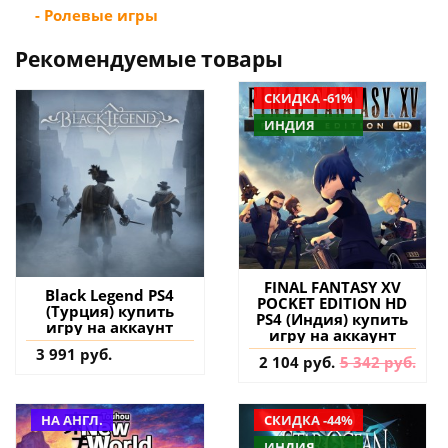
- Ролевые игры
Рекомендуемые товары
СКИДКА -61%
ИНДИЯ
FINAL FANTASY XV
Black Legend PS4
POCKET EDITION HD
(Турция) купить
PS4 (Индия) купить
игру на аккаунт
игру на аккаунт
3 991 руб.
2 104 руб.
5 342 руб.
НА АНГЛ.
СКИДКА -44%
ИНДИЯ