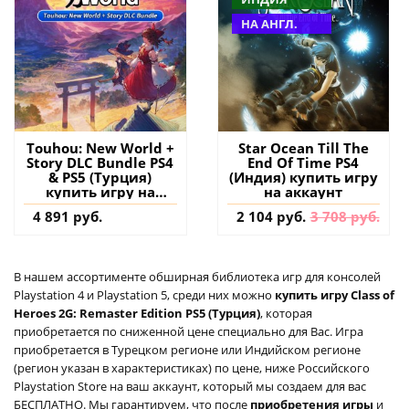
НА АНГЛ.
Touhou: New World +
Star Ocean Till The
Story DLC Bundle PS4
End Of Time PS4
& PS5 (Турция)
(Индия) купить игру
купить игру на
на аккаунт
аккаунт
4 891 руб.
2 104 руб.
3 708 руб.
В нашем ассортименте обширная библиотека игр для консолей
Playstation 4 и Playstation 5, среди них можно
купить игру Class of
Heroes 2G: Remaster Edition PS5 (Турция)
, которая
приобретается по сниженной цене специально для Вас. Игра
приобретается в Турецком регионе или Индийском регионе
(регион указан в характеристиках) по цене, ниже Российского
Playstation Store на ваш аккаунт, который мы создаем для вас
БЕСПЛАТНО. Мы гарантируем, что после
приобретения игры
и