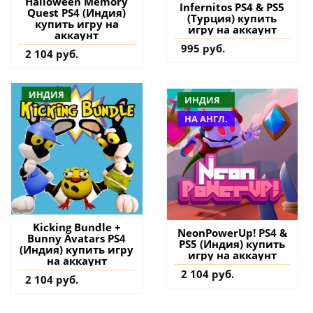
Halloween Memory
Infernitos PS4 & PS5
Quest PS4 (Индия)
(Турция) купить
купить игру на
игру на аккаунт
аккаунт
995 руб.
2 104 руб.
ИНДИЯ
ИНДИЯ
НА АНГЛ.
Kicking Bundle +
NeonPowerUp! PS4 &
Bunny Avatars PS4
PS5 (Индия) купить
(Индия) купить игру
игру на аккаунт
на аккаунт
2 104 руб.
2 104 руб.