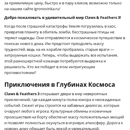
за приемлимую цену, быстро и в пару кликов, возможно только
на нашем сайте igronovinka.ru!
Добро пожаловать в удивительный мир Claws & Feathers 3!
Когда после страшной катастрофы Земля погрузилась в хаос,
превратив планету в обитель зомби, бесстрашные птицы не
теряют надежды. Они отправляются в космическое путешествие в
поисках нового дома. Им предстоит преодолеть массу
трудностей, ведь на их корабле пробрались старые враги —
хитроумные кошки. Теперь, чтобы выдержать все испытания,
этой разношерстной команде потребуются выдержка и
решимость. Кто же победит в этом интригующем
противостоянии?
Приключения в Глубинах Космоса
Claws & Feathers 3
открывает двери в мир невероятных
приключений, где каждая минута полна юмора и неожиданных
событий. Сюжет игры строится на забавных диалогах, которые
очаруют любого игрока. Культурные обмены и комичные
происшествия на борту обеспечат массу положительных эмоций
и позволят полностью окунуться в игровую атмосферу. Дорога к
новому дому обещает быть яркой и увлекательной.