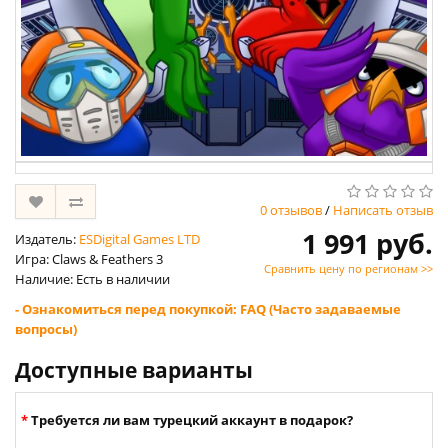
0 отзывов
/
Написать отзыв
1 991 руб.
Издатель:
ESDigital Games LTD
Игра: Claws & Feathers 3
Сравнить цену по регионам >>
Наличие: Есть в наличии
- Ознакомиться перед покупкой: FAQ (Часто задаваемые
вопросы)
Доступные варианты
Требуется ли вам турецкий аккаунт в подарок?