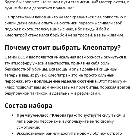
будто бы говорит: "На вашем пути стал истинный мастер охоты, и
лучше бы вам держаться подальше".
На протяжении веков никто не мог сравниться с её ловкостью и
силой. Даже самые опытные охотники переосмысливали свой
подход к охоте, столкнувшись с нею, ибо каждый бой с
Клеопатрой становился борьбой не за трофей, а за выживание.
Почему стоит выбрать Клеопатру?
С этим DLC у вас появится уникальная возможность окунуться в
эту атмосферу ужаса и мастерства, приняв на себя роль
безжалостной убийцы. Вся мощь и опыт древней хищницы
теперь в ваших руках. Клеопатра – это не просто сильный
персонаж, это -
воплощение идеала охотника
. Этот премиум-
класс позволит вам доминировать на поле битвы, поражая врагов
безупречной тактикой и идеальными рефлексами.
Состав набора
Премиум-класс «Клеопатра»
: почуствуйте силу тысячи
лет в одном персонаже и используйте её по своему
усмотрению.
Эксклюзивный ранний доступ к новому облику острого