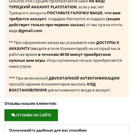
Grounds PS4 (Турция) приобретается нами
НА ВАШ
ТУРЕЦКИЙ АККАУНТ PLAYSTATION
, если у вас нет
Турецкого аккаунта
ПОСТАВЬТЕ ГАЛОЧКУ ВЫШЕ, что вам
требуется аккаунт
, создадим бесплатно в подарок
(акция
действует только при первом заказе)
, от вас нужна почта
вида
@gmail.com
.
** При оформлении заказа вы указываете нам
ДОСТУПЫ К
АККАУНТУ
(вводите в поле Комментарий) на который мы в
рабочее время
в течении 40-50 минут приобретаем
нужные вам игры
. Игры купленные ночью приобретаются
нами утром.
*** При включенной
ДВУХЭТАПНОЙ АУТЕНТИФИКАЦИИ
просьба заранее в комментарии выслать
КОД
ВОССТАНОВЛЕНИЯ
для мгновенного входа в аккаунт.
Отзывы наших клиентов:
ОТЗЫВЫ НА САЙТЕ
Оплачивайте удобным для вас способом: