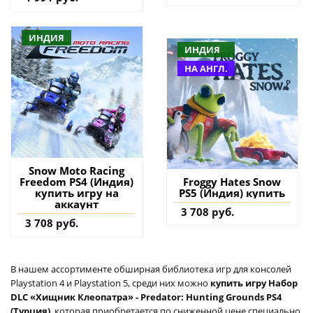
ИНДИЯ
ИНДИЯ
НА АНГЛ.
Snow Moto Racing
Freedom PS4 (Индия)
Froggy Hates Snow
купить игру на
PS5 (Индия) купить
аккаунт
3 708 руб.
3 708 руб.
В нашем ассортименте обширная библиотека игр для консолей
Playstation 4 и Playstation 5, среди них можно
купить игру Набор
DLC «Хищник Клеопатра» - Predator: Hunting Grounds PS4
(Турция)
, которая приобретается по сниженной цене специально