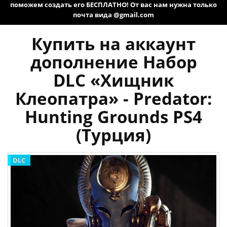
поможем создать его БЕСПЛАТНО! От вас нам нужна только
почта вида @gmail.com
Купить на аккаунт
дополнение Набор
DLC «Хищник
Клеопатра» - Predator:
Hunting Grounds PS4
(Турция)
DLC