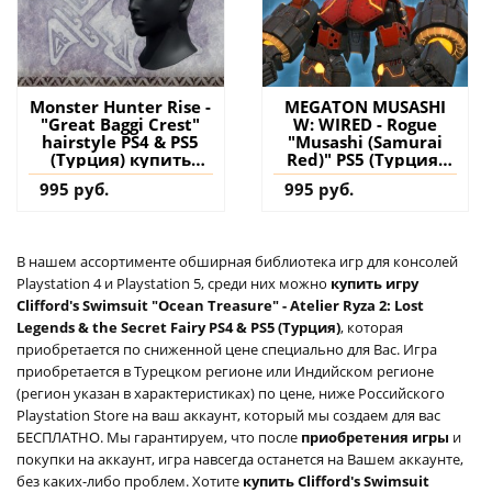
Monster Hunter Rise -
MEGATON MUSASHI
"Great Baggi Crest"
W: WIRED - Rogue
hairstyle PS4 & PS5
"Musashi (Samurai
(Турция) купить
Red)" PS5 (Турция)
дополнение на
купить дополнение
995 руб.
995 руб.
аккаунт
на аккаунт
В нашем ассортименте обширная библиотека игр для консолей
Playstation 4 и Playstation 5, среди них можно
купить игру
Clifford's Swimsuit "Ocean Treasure" - Atelier Ryza 2: Lost
Legends & the Secret Fairy PS4 & PS5 (Турция)
, которая
приобретается по сниженной цене специально для Вас. Игра
приобретается в Турецком регионе или Индийском регионе
(регион указан в характеристиках) по цене, ниже Российского
Playstation Store на ваш аккаунт, который мы создаем для вас
БЕСПЛАТНО. Мы гарантируем, что после
приобретения игры
и
покупки на аккаунт, игра навсегда останется на Вашем аккаунте,
без каких-либо проблем. Хотите
купить Clifford's Swimsuit