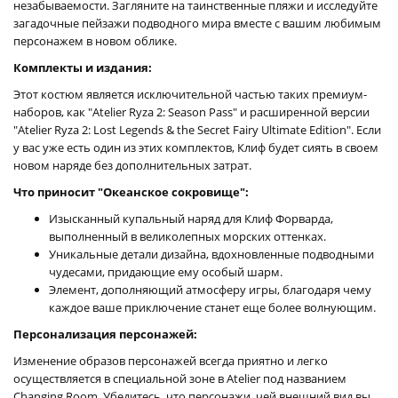
незабываемости. Загляните на таинственные пляжи и исследуйте
загадочные пейзажи подводного мира вместе с вашим любимым
персонажем в новом облике.
Комплекты и издания:
Этот костюм является исключительной частью таких премиум-
наборов, как "Atelier Ryza 2: Season Pass" и расширенной версии
"Atelier Ryza 2: Lost Legends & the Secret Fairy Ultimate Edition". Если
у вас уже есть один из этих комплектов, Клиф будет сиять в своем
новом наряде без дополнительных затрат.
Что приносит "Океанское сокровище":
Изысканный купальный наряд для Клиф Форварда,
выполненный в великолепных морских оттенках.
Уникальные детали дизайна, вдохновленные подводными
чудесами, придающие ему особый шарм.
Элемент, дополняющий атмосферу игры, благодаря чему
каждое ваше приключение станет еще более волнующим.
Персонализация персонажей:
Изменение образов персонажей всегда приятно и легко
осуществляется в специальной зоне в Atelier под названием
Changing Room. Убедитесь, что персонажи, чей внешний вид вы