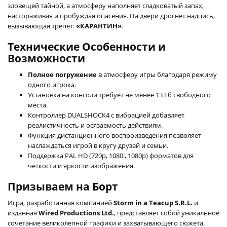
зловещей тайной, а атмосферу наполняет сладковатый запах,
настораживая и пробуждая опасения. На двери дрогнет надпись,
вызывающая трепет:
«КАРАНТИН»
.
Технические Особенности и
Возможности
Полное погружение
в атмосферу игры благодаря режиму
одного игрока.
Установка на консоли требует не менее 13 Гб свободного
места.
Контроллер DUALSHOCK4 с вибрацией добавляет
реалистичность и осязаемость действиям.
Функция дистанционного воспроизведения позволяет
наслаждаться игрой в кругу друзей и семьи.
Поддержка PAL HD (720p, 1080i, 1080p) форматов для
четкости и яркости изображения.
Призываем на Борт
Игра, разработанная компанией
Storm in a Teacup S.R.L.
и
изданная
Wired Productions Ltd.
, представляет собой уникальное
сочетание великолепной графики и захватывающего сюжета.