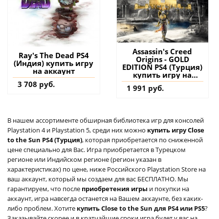
Assassin's Creed
Ray's The Dead PS4
Origins - GOLD
(Индия) купить игру
EDITION PS4 (Турция)
на аккаунт
купить игру на
аккаунт
3 708 руб.
1 991 руб.
В нашем ассортименте обширная библиотека игр для консолей
Playstation 4 и Playstation 5, среди них можно
купить игру Close
to the Sun PS4 (Турция)
, которая приобретается по сниженной
цене специально для Вас. Игра приобретается в Турецком
регионе или Индийском регионе (регион указан в
характеристиках) по цене, ниже Российского Playstation Store на
ваш аккаунт, который мы создаем для вас БЕСПЛАТНО. Мы
гарантируем, что после
приобретения игры
и покупки на
аккаунт, игра навсегда останется на Вашем аккаунте, без каких-
либо проблем. Хотите
купить Close to the Sun для PS4 или PS5
?
Заказывайте скорее и в кратчайшие сроки игра будет у вас на