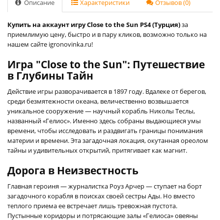
Описание
Характеристики
Отзывов (0)
Купить на аккаунт игру Close to the Sun PS4 (Турция)
за
приемлимую цену, быстро и в пару кликов, возможно только на
нашем сайте igronovinka.ru!
Игра "Close to the Sun": Путешествие
в Глубины Тайн
Действие игры разворачивается в 1897 году. Вдалеке от берегов,
среди безмятежности океана, величественно возвышается
уникальное сооружение — научный корабль Николы Теслы,
названный «Гелиос». Именно здесь собраны выдающиеся умы
времени, чтобы исследовать и раздвигать границы понимания
материи и времени. Эта загадочная локация, окутанная ореолом
тайны и удивительных открытий, притягивает как магнит.
Дорога в Неизвестность
Главная героиня — журналистка Роуз Арчер — ступает на борт
загадочного корабля в поисках своей сестры Ады. Но вместо
теплого приема ее встречает лишь тревожная пустота.
Пустынные коридоры и потрясающие залы «Гелиоса» овеяны