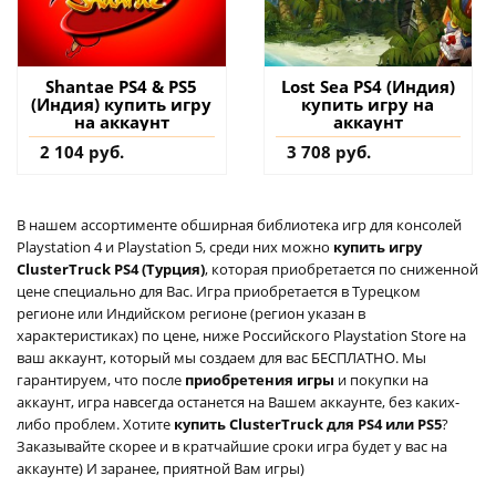
Shantae PS4 & PS5
Lost Sea PS4 (Индия)
(Индия) купить игру
купить игру на
на аккаунт
аккаунт
2 104 руб.
3 708 руб.
В нашем ассортименте обширная библиотека игр для консолей
Playstation 4 и Playstation 5, среди них можно
купить игру
ClusterTruck PS4 (Турция)
, которая приобретается по сниженной
цене специально для Вас. Игра приобретается в Турецком
регионе или Индийском регионе (регион указан в
характеристиках) по цене, ниже Российского Playstation Store на
ваш аккаунт, который мы создаем для вас БЕСПЛАТНО. Мы
гарантируем, что после
приобретения игры
и покупки на
аккаунт, игра навсегда останется на Вашем аккаунте, без каких-
либо проблем. Хотите
купить ClusterTruck для PS4 или PS5
?
Заказывайте скорее и в кратчайшие сроки игра будет у вас на
аккаунте) И заранее, приятной Вам игры)