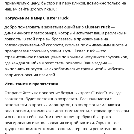
приемлимую цену, быстро и в пару кликов, возможно только на
нашем сайте igronovinka.ru!
Погружение в мир ClusterTruck
Добро пожаловать в захватывающий мир
ClusterTruck
—
динамичного платформера, который испытает ваши рефлексы и
ловкость! В этой игре вы бросаетесь в приключение на
головокружительной скорости, скользя по оживленным шоссе и
преодолевая сложные уровни. Суть ClusterTruck — это
стремительное перемещение по крышам несущихся грузовиков,
где каждая ошибка может стать роковой. Ваша задача —
выполнять виртуозные акробатические трюки, чтобы избегать
соприкосновения с землей.
Испытания и препятствия
Отправляйтесь на покорение безумных трасс ClusterTruck, где
сложность будет постоянно возрастать. Все начинается с
относительно простых маршрутов, но вскоре они сменяются
опасностями, такими как гигантские молоты, сверкающие лазеры
и огненные гейзеры. Эти препятствия требуют быстрого
реагирования и использования хитрой тактики. Одолеть все
трудности поможет только ваше мастерство и решительность.