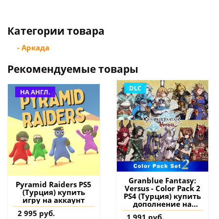
Категории товара
- Аркада
Рекомендуемые товары
DLC
НА АНГЛ.
Granblue Fantasy:
Pyramid Raiders PS5
Versus - Color Pack 2
(Турция) купить
PS4 (Турция) купить
игру на аккаунт
дополнение на
аккаунт
2 995 руб.
1 991 руб.