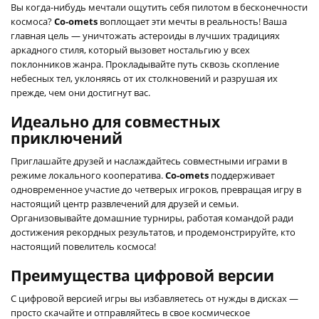
Вы когда-нибудь мечтали ощутить себя пилотом в бесконечности
космоса?
Co-omets
воплощает эти мечты в реальность! Ваша
главная цель — уничтожать астероиды в лучших традициях
аркадного стиля, который вызовет ностальгию у всех
поклонников жанра. Прокладывайте путь сквозь скопление
небесных тел, уклоняясь от их столкновений и разрушая их
прежде, чем они достигнут вас.
Идеально для совместных
приключений
Приглашайте друзей и наслаждайтесь совместными играми в
режиме локального кооператива.
Co-omets
поддерживает
одновременное участие до четверых игроков, превращая игру в
настоящий центр развлечений для друзей и семьи.
Организовывайте домашние турниры, работая командой ради
достижения рекордных результатов, и продемонстрируйте, кто
настоящий повелитель космоса!
Преимущества цифровой версии
С цифровой версией игры вы избавляетесь от нужды в дисках —
просто скачайте и отправляйтесь в свое космическое