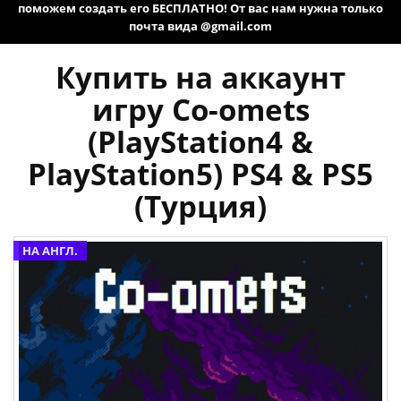
поможем создать его БЕСПЛАТНО! От вас нам нужна только
почта вида @gmail.com
Купить на аккаунт
игру Co-omets
(PlayStation4 &
PlayStation5) PS4 & PS5
(Турция)
НА АНГЛ.