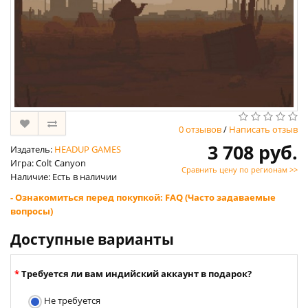
0 отзывов
/
Написать отзыв
3 708 руб.
Издатель:
HEADUP GAMES
Игра: Colt Canyon
Сравнить цену по регионам >>
Наличие: Есть в наличии
- Ознакомиться перед покупкой: FAQ (Часто задаваемые
вопросы)
Доступные варианты
Требуется ли вам индийский аккаунт в подарок?
Не требуется