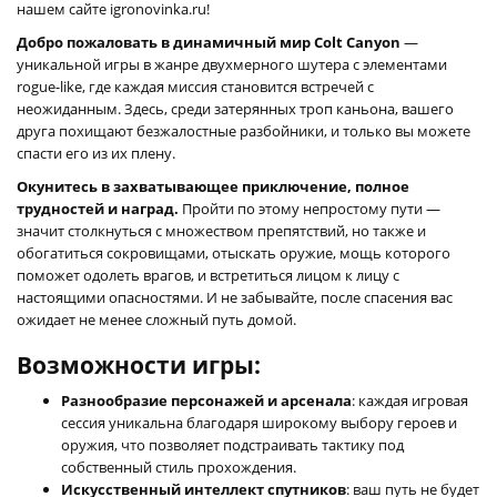
нашем сайте igronovinka.ru!
Добро пожаловать в динамичный мир Colt Canyon
—
уникальной игры в жанре двухмерного шутера с элементами
rogue-like, где каждая миссия становится встречей с
неожиданным. Здесь, среди затерянных троп каньона, вашего
друга похищают безжалостные разбойники, и только вы можете
спасти его из их плену.
Окунитесь в захватывающее приключение, полное
трудностей и наград.
Пройти по этому непростому пути —
значит столкнуться с множеством препятствий, но также и
обогатиться сокровищами, отыскать оружие, мощь которого
поможет одолеть врагов, и встретиться лицом к лицу с
настоящими опасностями. И не забывайте, после спасения вас
ожидает не менее сложный путь домой.
Возможности игры:
Разнообразие персонажей и арсенала
: каждая игровая
сессия уникальна благодаря широкому выбору героев и
оружия, что позволяет подстраивать тактику под
собственный стиль прохождения.
Искусственный интеллект спутников
: ваш путь не будет