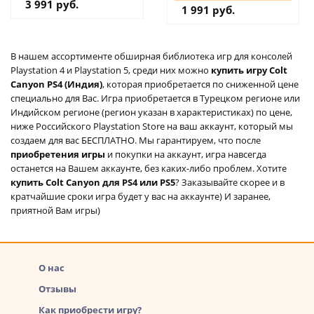
дополнение на
3 991 руб.
1 991 руб.
аккаунт
В нашем ассортименте обширная библиотека игр для консолей
Playstation 4 и Playstation 5, среди них можно
купить игру Colt
Canyon PS4 (Индия)
, которая приобретается по сниженной цене
специально для Вас. Игра приобретается в Турецком регионе или
Индийском регионе (регион указан в характеристиках) по цене,
ниже Российского Playstation Store на ваш аккаунт, который мы
создаем для вас БЕСПЛАТНО. Мы гарантируем, что после
приобретения игры
и покупки на аккаунт, игра навсегда
останется на Вашем аккаунте, без каких-либо проблем. Хотите
купить Colt Canyon для PS4 или PS5
? Заказывайте скорее и в
кратчайшие сроки игра будет у вас на аккаунте) И заранее,
приятной Вам игры)
О нас
Отзывы
Как приобрести игру?