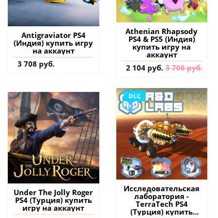
Athenian Rhapsody
Antigraviator PS4
PS4 & PS5 (Индия)
(Индия) купить игру
купить игру на
на аккаунт
аккаунт
3 708 руб.
2 104 руб.
3 708 руб.
DLC
Исследовательская
Under The Jolly Roger
лаборатория -
PS4 (Турция) купить
TerraTech PS4
игру на аккаунт
(Турция) купить